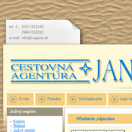
tel. č.:
033-7422145
0904 012012
e-mail:
info@cajana.sk
O nás
Ponuka
Vyhľadávanie
Last m
Južný región
Hľadanie zájazdov
«
Krajiny
«
Malawi
«
Južný región