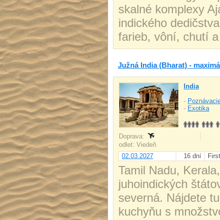
skalné komplexy Aja
indického dedičstva
farieb, vôní, chutí 
Južná India (Bharat) - maxim
India
-
Poznávacie
-
Exotika
Doprava:
odlet: Viedeň
02.03.2027
16 dní
Firs
Tamil Nadu, Kerala
juhoindických štáto
severná. Nájdete tu
kuchyňu s množstvo