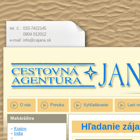
tel. č.:
033-7422145
0904 012012
e-mail:
info@cajana.sk
O nás
Ponuka
Vyhľadávanie
Last m
Maháráštra
Hľadanie záj
«
Krajiny
«
India
«