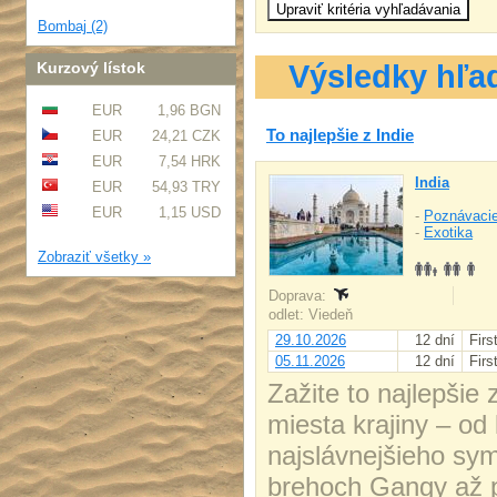
Bombaj (2)
Kurzový lístok
Výsledky hľa
EUR
1,96 BGN
To najlepšie z Indie
EUR
24,21 CZK
EUR
7,54 HRK
India
EUR
54,93 TRY
EUR
1,15 USD
-
Poznávacie
-
Exotika
Zobraziť všetky »
Doprava:
odlet: Viedeň
29.10.2026
12 dní
Firs
05.11.2026
12 dní
Firs
Zažite to najlepšie 
miesta krajiny – od
najslávnejšieho sy
brehoch Gangy až 