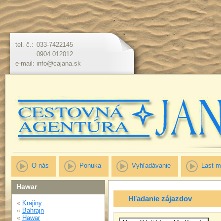
tel. č.:
033-7422145
0904 012012
e-mail:
info@cajana.sk
O nás
Ponuka
Vyhľadávanie
Last m
Hawar
Hľadanie zájazdov
«
Krajiny
«
Bahrajn
«
Hawar