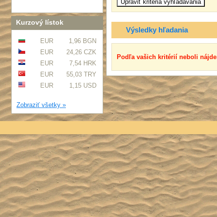
Kurzový lístok
Výsledky hľadania
EUR
1,96 BGN
EUR
24,26 CZK
Podľa vašich kritérií neboli nájd
EUR
7,54 HRK
EUR
55,03 TRY
EUR
1,15 USD
Zobraziť všetky »