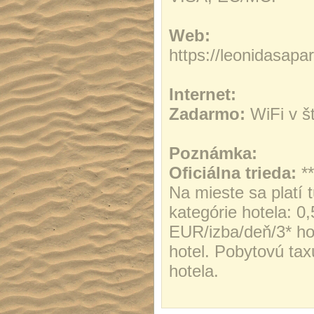
Web:
https://leonidasap
Internet:
Zadarmo:
WiFi v š
Poznámka:
Oficiálna trieda:
**
Na mieste sa platí t
kategórie hotela: 0
EUR/izba/deň/3* ho
hotel. Pobytovú taxu
hotela.