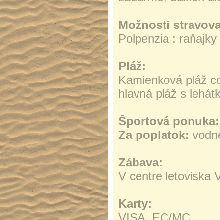
Možnosti stravova
Polpenzia : raňajky 
Pláž:
Kamienková pláž cca
hlavná pláž s lehát
Športová ponuka:
Za poplatok:
vodné 
Zábava:
V centre letoviska V
Karty:
VISA, EC/MC.