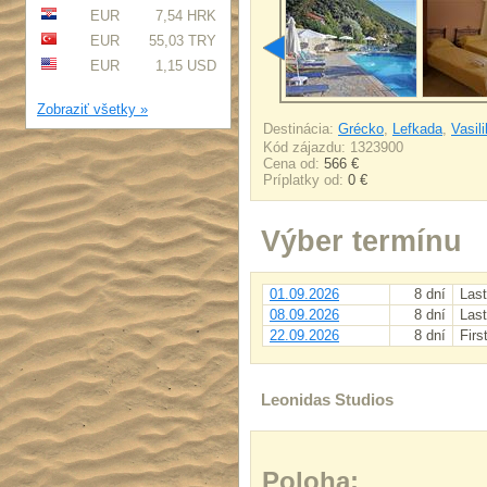
EUR
7,54 HRK
EUR
55,03 TRY
EUR
1,15 USD
Zobraziť všetky »
Destinácia:
Grécko
,
Lefkada
,
Vasili
Kód zájazdu: 1323900
Cena od:
566 €
Príplatky od:
0 €
Výber termínu
01.09.2026
8 dní
Last
08.09.2026
8 dní
Last
22.09.2026
8 dní
Firs
Leonidas Studios
Poloha: