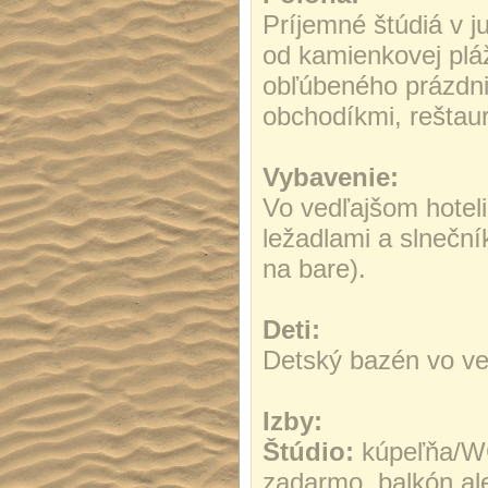
Príjemné štúdiá v j
od kamienkovej plá
obľúbeného prázdni
obchodíkmi, reštaur
Vybavenie:
Vo vedľajšom hoteli
ležadlami a slnečn
na bare).
Deti:
Detský bazén vo ved
Izby:
Štúdio:
kúpeľňa/WC
zadarmo, balkón al