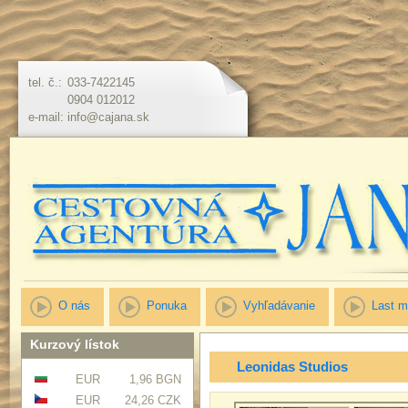
tel. č.:
033-7422145
0904 012012
e-mail:
info@cajana.sk
O nás
Ponuka
Vyhľadávanie
Last m
Kurzový lístok
Leonidas Studios
EUR
1,96 BGN
EUR
24,26 CZK