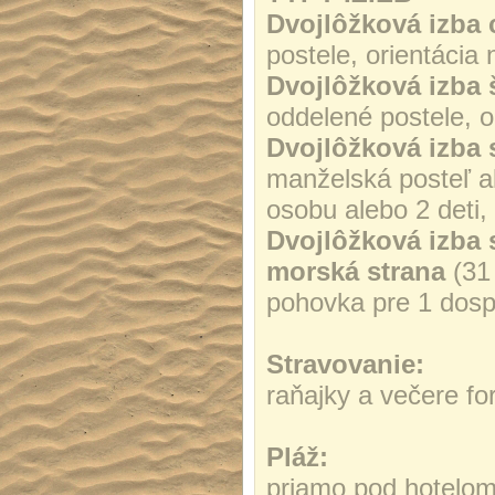
Dvojlôžková izba 
postele, orientácia
Dvojlôžková izba 
oddelené postele, o
Dvojlôžková izba 
manželská posteľ a
osobu alebo 2 deti,
Dvojlôžková izba 
morská strana
(31 
pohovka pre 1 dosp
Stravovanie:
raňajky a večere fo
Pláž:
priamo pod hotelom 