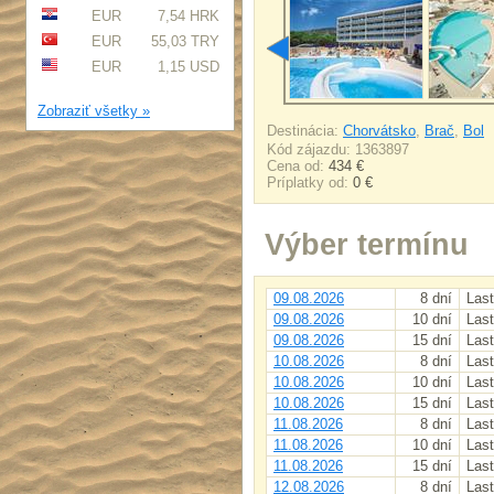
EUR
7,54 HRK
EUR
55,03 TRY
EUR
1,15 USD
Zobraziť všetky »
Destinácia:
Chorvátsko
,
Brač
,
Bol
Kód zájazdu: 1363897
Cena od:
434 €
Príplatky od:
0 €
Výber termínu
09.08.2026
8 dní
Last
09.08.2026
10 dní
Last
09.08.2026
15 dní
Last
10.08.2026
8 dní
Last
10.08.2026
10 dní
Last
10.08.2026
15 dní
Last
11.08.2026
8 dní
Last
11.08.2026
10 dní
Last
11.08.2026
15 dní
Last
12.08.2026
8 dní
Last