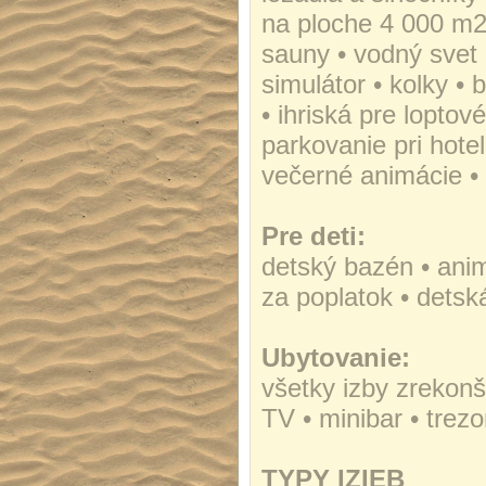
na ploche 4 000 m2
sauny • vodný svet •
simulátor • kolky • 
• ihriská pre loptov
parkovanie pri hote
večerné animácie • 
Pre deti:
detský bazén • ani
za poplatok • detská
Ubytovanie:
všetky izby zrekon
TV • minibar • trez
TYPY IZIEB