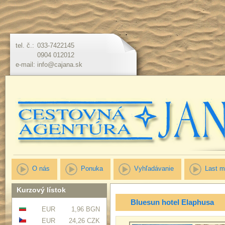
tel. č.:
033-7422145
0904 012012
e-mail:
info@cajana.sk
O nás
Ponuka
Vyhľadávanie
Last m
Kurzový lístok
Bluesun hotel Elaphusa
EUR
1,96 BGN
EUR
24,26 CZK