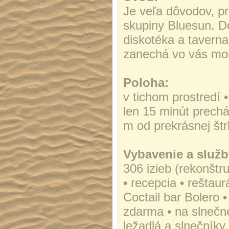
Je veľa dôvodov, pre
skupiny Bluesun. Do
diskotéka a taverna 
zanechá vo vás mor
Poloha:
v tichom prostredí 
len 15 minút prech
m od prekrásnej štr
Vybavenie a služb
306 izieb (rekonštr
• recepcia • reštaur
Coctail bar Bolero 
zdarma • na slnečne
ležadlá a slnečník