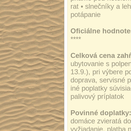
rat • slnečníky a l
potápanie
Oficiálne hodnote
****
Celková cena zah
ubytovanie s polpen
13.9.), pri výbere 
doprava, servisné p
iné poplatky súvisi
palivový príplatok
Povinné doplatky
domáce zvieratá do
vyžiadanie, platba 