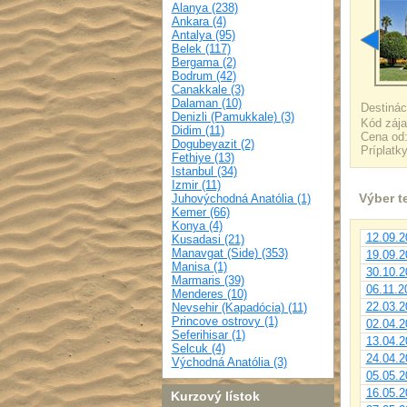
Alanya (238)
Ankara (4)
Antalya (95)
Belek (117)
Bergama (2)
Bodrum (42)
Canakkale (3)
Dalaman (10)
Destinác
Denizli (Pamukkale) (3)
Kód záj
Didim (11)
Cena od
Dogubeyazit (2)
Príplatk
Fethiye (13)
Istanbul (34)
Izmir (11)
Výber t
Juhovýchodná Anatólia (1)
Kemer (66)
Konya (4)
12.09.2
Kusadasi (21)
Manavgat (Side) (353)
19.09.2
Manisa (1)
30.10.2
Marmaris (39)
06.11.2
Menderes (10)
22.03.2
Nevsehir (Kapadócia) (11)
Princove ostrovy (1)
02.04.2
Seferihisar (1)
13.04.2
Selcuk (4)
24.04.2
Východná Anatólia (3)
05.05.2
16.05.2
Kurzový lístok