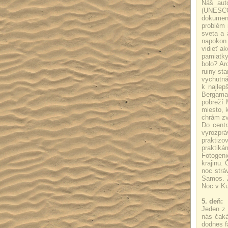
Náš aut
(UNESCO)
dokument
problém 
sveta a 
napokon 
vidieť a
pamiatky
bolo? Ar
ruiny st
vychutná
k najle
Bergama,
pobreží 
miesto, 
chrám zv
Do centr
vyrozprá
praktizo
praktiká
Fotogeni
krajinu.
noc strá
Samos. Z
Noc v Ku
5. deň:
Jeden z 
nás čaká
dodnes f