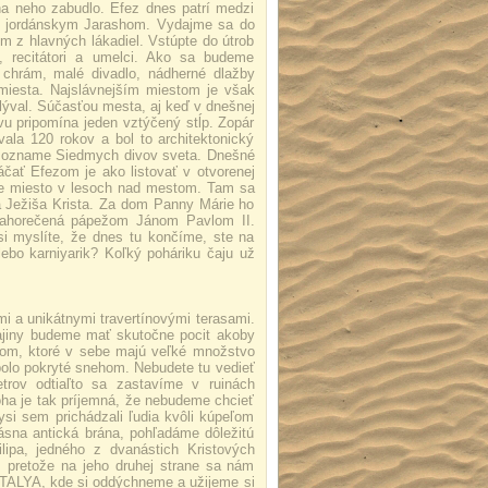
na neho zabudlo. Efez dnes patrí medzi
i jordánskym Jarashom. Vydajme sa do
ým z hlavných lákadiel. Vstúpte do útrob
, recitátori a umelci. Ako sa budeme
 chrám, malé divadlo, nádherné dlažby
 miesta. Najslávnejším miestom je však
lýval. Súčasťou mesta, aj keď v dnešnej
vu pripomína jeden vztýčený stĺp. Zopár
vala 120 rokov a bol to architektonický
na zozname Siedmych divov sveta. Dnešné
čať Efezom je ako listovať v otvorenej
tne miesto v lesoch nad mestom. Tam sa
 Ježiša Krista. Za dom Panny Márie ho
blahorečená pápežom Jánom Pavlom II.
i myslíte, že dnes tu končíme, ste na
ebo karniyarik? Koľký poháriku čaju už
 a unikátnymi travertínovými terasami.
rajiny budeme mať skutočne pocit akoby
om, ktoré v sebe majú veľké množstvo
bolo pokryté snehom. Nebudete tu vedieť
etrov odtiaľto sa zastavíme v ruinách
a je tak príjemná, že nebudeme chcieť
si sem prichádzali ľudia kvôli kúpeľom
ásna antická brána, pohľadáme dôležitú
lipa, jedného z dvanástich Kristových
 pretože na jeho druhej strane sa nám
NTALYA, kde si oddýchneme a užijeme si