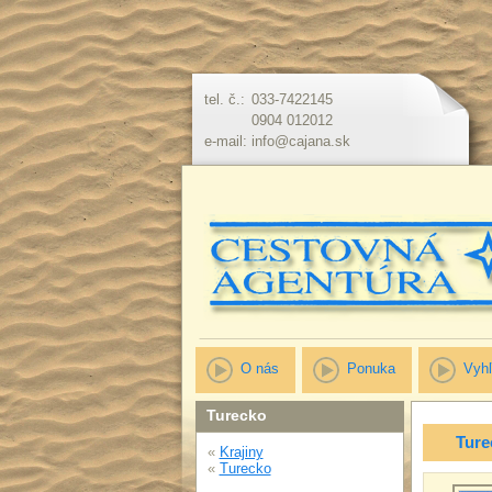
tel. č.:
033-7422145
0904 012012
e-mail:
info@cajana.sk
O nás
Ponuka
Vyhľ
Turecko
Ture
«
Krajiny
«
Turecko