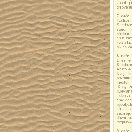
kúsok p
grilovan
7. deň:
Zaslúžen
Stredoze
starom m
nájdete 
chuť zaž
svoje lux
Ak sa vá
8. deň:
Dnes je
Stredoze
Anatóli
Dvojmili
poznáme
mestom s
Konyi zr
(Mevlana
jeden zo
sme dosi
bývalých
sa v uni
začínajú
dávni r
rozprávk
9. deň: