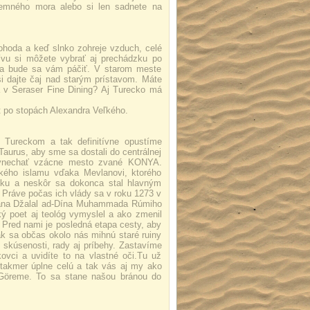
emného mora alebo si len sadnete na
pohoda a keď slnko zohreje vzduch, celé
ívu si môžete vybrať aj prechádzku po
 a bude sa vám páčiť. V starom meste
i dajte čaj nad starým prístavom. Máte
a v Seraser Fine Dining? Aj Turecko má
et po stopách Alexandra Veľkého.
Tureckom a tak definitívne opustíme
aurus, aby sme sa dostali do centrálnej
 vynechať vzácne mesto zvané KONYA.
ckého islamu vďaka Mevlanovi, ktorého
eku a neskôr sa dokonca stal hlavným
. Práve počas ich vlády sa v roku 1273 v
eržana Džalal ad-Dína Muhammada Rúmiho
ký poet aj teológ vymyslel a ako zmenil
 Pred nami je posledná etapa cesty, aby
k sa občas okolo nás mihnú staré ruiny
 skúsenosti, rady aj príbehy. Zastavíme
ovci a uvidíte to na vlastné oči.Tu už
takmer úplne celú a tak vás aj my ako
Göreme. To sa stane našou bránou do