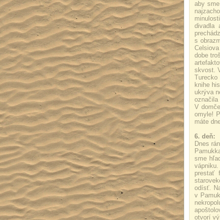
aby sme 
najzacho
minulost
divadla 
prechádz
s obrazm
Celsiova
dobe tro
artefakt
skvost. 
Turecko 
knihe hi
ukrýva n
označil
V domček
omyle! P
máte dne
6. deň:
Dnes rán
Pamukkal
sme hľad
vápniku.
prestať 
starovek
odísť. N
v Pamukk
nekropol
apoštolo
otvorí v