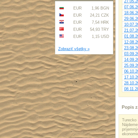
27.05.2
07.06.2
EUR
1,96 BGN
18.06.2
EUR
24,21 CZK
29.06.2
EUR
7,54 HRK
10.07.2
EUR
54,93 TRY
21.07.2
01.08.2
EUR
1,15 USD
12.08.2
23.08.2
Zobraziť všetky »
03.09.2
14.09.2
25.09.2
06.10.2
17.10.2
28.10.2
08.11.2
Popis z
Turecko 
Nájdeme 
príjemnýc
ekonomick