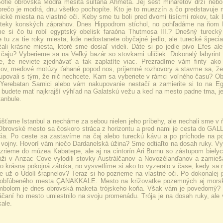
ofie obrovská Modrá mešita sultána Ahmeta. Jej šesť minaretov drží nebo
prečo je modrá, dnu všetko pochopíte. Kto je to muezzín a čo predstavuje 
onické miesta na vlastné oči. Keby sme tu boli pred dvomi tisícmi rokov, 
eteky konských záprahov. Dnes Hippodrom stíchol, no pohľadáme na ňom 
e si čo tu robí egyptský obelisk faraóna Thutmosa III.? Dnešný tureck
tu za tie roky miesta, kde nedostanete obyčajné jedlo, ale turecké špeci
ali krásne miesta, ktoré sme dosiaľ videli. Dáte si po jedle pivo Efes a
 čaju? Vyberieme sa na Veľký bazár so stovkami uličiek. Dokonalý labyrint
e, že neviete zjednávať a tak zaplatíte viac. Prezradíme vám finty ako
ov, medové motúzy ťahané popod nos, príjemné rozhovory a stavme sa, že si
upovali s tým, že nič nechcete. Kam sa vyberiete v rámci voľného času? Ob
 Yerebatan Sarnici alebo vám nakupovanie nestačí a zamierite si to na E
budete mať najkrajší výhľad na Galatskú vežu a keď na mesto padne tma, je k
tanbule.
šťame Istanbul a necháme za sebou nielen jeho príbehy, ale nechali sme v 
 Obrovské mesto sa čoskoro stráca z horizontu a pred nami je cesta do GALLI
čia. Po ceste sa zastavíme na čaj alebo tureckú kávu a po príchode na p
 vojny. Hovorí vám niečo Dardanelská úžina? Sme odtiaľto na dosah ruky. Vy
azrieme do múzea Kabatepe, ale aj na cintorín Ari Burnu so zástupom bielyc
áži v Anzac Cove vylodili stovky Austrálčanov a Novozélanďanov a zamieš
to krásna pokojná zátoka, no vysvetlíme si ako to vyzeralo v čase, kedy sa n
te už o Údolí šrapnelov? Teraz si ho pozrieme na vlastné oči. Po dokonalej
o obľúbeného mesta ÇANAKKALE. Mesto na križovatke pozemných aj morský
bolom je dnes obrovská maketa trójskeho koňa. Však vám je povedomý? Vi
áčaní ho mesto umiestnilo na svoju promenádu. Trója je na dosah ruky, ale
ale.