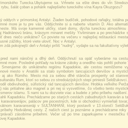
rímorského Turecka.Ubytujeme sa. Vrhnete sa ešte dnes do vĺn Stredoz
ú rybu, šalát çoban a pohárik najlepšieho tureckého vína Kayra Okuzgozu?
ý oddych v prímorskej Antalyi. Žiaden budíček, pohodové raňajky, totálna 
mné more je tu pre vás. Oddýchnite si a naberte vitamín D. Ako alternat
este. Má svoje kamenné uličky, staré domy, dýcha tureckou atmosférou
aj Hadriánovú bránu, krásnym minaret mešity Yivliminare a po prechádzke s
iť dnes niečo unikátne? Čo poviete na večeru v najlepšej reštaurácii mest
usné zážitky, ktoré viete uloviť. Noc v Antalyi.
m zdá pokojnejší deň v Antalyi príliš "nudný", vydajte sa na fakultatívny výl
 pred nami náročný a dlhý deň. Oddýchnutí sa opäť vyberáme na cestu 
mné more. Posledné pohľady na krásne zátoky a onedlho nás pohltí pohorie T
e. Smerujeme do unikátneho regiónu Kapadokie, ale cestou nemôžeme
ónové mesto v Anatólii sa stalo symbolom tancujúcich dervišov a mysti
 aj ako Rúmiho. Mesto má za sebou dlhé stáročia prosperity od starov
ultanátu Rum, ktorí so sebou zo stredoázijských stepí priniesli Seldžukovci
odil obdivuhodný, súfistický rád tancujúcich dervišov. Hrobka veľkého P
) nás pritiahne ako magnet a pri nej si vysvetlíme, čo všetko tento mystic
 smerov islamu. S nami sa tu dozviete viac a budete z jeho príbehu nadšení.
ahli Kapadokiu. Prechádzame po starých cestách zabudnutých karaván a ta
 karavanserájov, palácov pre pocestných, kde si obchodníci vymieňali tovar,
kátnom karavanseráji v SULTANHANI, ktorý postavili v 13.storočí Seldžuk
 príbehy Hodvábnej cesty. Z našich ciest ju poznáme a prechádzame roky 
ozprávači zásobíme príbehmi. Večer už po tme zaparkujeme v mestečku 
ovej Kapadokie.