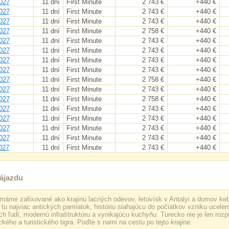
027
11 dní
First Minute
2 743 €
+440 €
027
11 dní
First Minute
2 743 €
+440 €
027
11 dní
First Minute
2 743 €
+440 €
027
11 dní
First Minute
2 758 €
+440 €
027
11 dní
First Minute
2 743 €
+440 €
027
11 dní
First Minute
2 743 €
+440 €
027
11 dní
First Minute
2 743 €
+440 €
027
11 dní
First Minute
2 743 €
+440 €
027
11 dní
First Minute
2 758 €
+440 €
027
11 dní
First Minute
2 743 €
+440 €
027
11 dní
First Minute
2 758 €
+440 €
027
11 dní
First Minute
2 743 €
+440 €
027
11 dní
First Minute
2 743 €
+440 €
027
11 dní
First Minute
2 743 €
+440 €
027
11 dní
First Minute
2 743 €
+440 €
027
11 dní
First Minute
2 743 €
+440 €
ájazdu
máme zafixované ako krajinu lacných odevov, letovísk v Antalyi a domov keb
tu najviac antických pamiatok, históriu siahajúcu do počiatkov vzniku ucelen
h ľudí, modernú infraštruktúru a vynikajúcu kuchyňu. Turecko nie je len rozprá
ého a turistického tigra. Poďte s nami na cestu po tejto krajine.