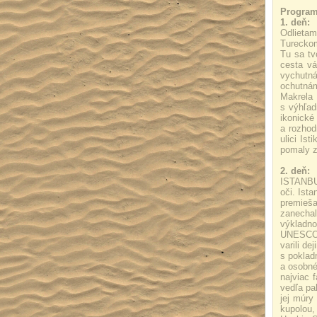
Program
1. deň:
Odlietam
Tureckom
Tu sa tv
cesta vá
vychutn
ochutnám
Makrela 
s výhľad
ikonické
a rozhod
ulici Is
pomaly z
2. deň:
ISTANBUL
oči. Ist
premieša
zanechal
výkladn
UNESCO a
varili d
s poklad
a osobné
najviac 
vedľa pa
jej múry
kupolou,