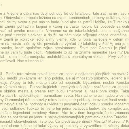
:
e z Viedne a čaká nás dvojhodinový let do Istanbulu, kde začíname našu or
. Obrovská metropola ležiaca na dvoch kontinentoch, príbehy sultánov, z
orili dejiny sveta a pre nás to bude úvod ako sa patrí! Uvidíte, že Turecko
m zmení pohľad na krajinu o ktorej sa často hovorí. Už poobede sa oci
ávať od prvého momentu. Vrhneme sa do istanbulských ulíc a nadýchn
e prvé turecké sladkosti a do žíl sa nám vleje príjemný chaos orientálne
v žemli je ikonické jedlo a my vieme, kde ju robia najlepšie v celom
mi na mesto a čo by ste povedali na výhľad z Galatskej veže? Aj ona je 
 stavby, ktoré spoločne zajtra preskúmame. Štvrť pod Galatou je plná m
ne sa vám tu bude páčiť. Potiahnete to až na známe námestie Taksim? Dáva
tiklal. Tu sa mieša európska architektúra s orientálnymi víziami. Prvý veče
amilovali. Noc v Istanbule.
. Prečo toto miesto považujeme za jedno z najfascinujúcejších na svete? 
anbul nerobí unikátnym len jeho poloha, ale aj množstvo príbehov, legiend a 
vajú. Akoby tu toto mesto stálo od nepamäti. Byzantion, neskôr Konštan
o výraznú stopu. Po vynikajúcich tureckých raňajkách vyrážame za istanbu
ou skriňou mesta a presne tam budú smerovať aj naše prvé kroky. Takm
 patrí k najdôležitejším pamiatkam sveta. Nahliadneme za hradbu a ocitn
ejiny Osmanskej ríše a stovky rokov boli upreté pohľady obrovskej časti sve
mi nevyčísliteľnej hodnoty a uvidíte tu posvätné časti odevu proroka Moham
 veci sultánov. Topkapi to nie je len jedna palácová budov, ale komplex zau
fantázie legendami opradený Hárem. Ako to v ňom fungovalo čo to znamen
láca sa pozrieme na jednu z najnavštevovanejších pamiatok celého Turecka. H
 nasiakli obdivuhodnou históriou. Čo predstavuje dnes? Mešitu? Múzeum? K
 pohľadáme krásne biblické výjavy aj mozaiky a vysvetlíme si všetky detai