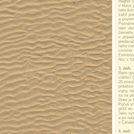
Haghie S
v hlave 
tieto ik
zažiť pr
a poviem
Poznáme 
nám ulež
čierneho
v prípad
predavač
neho vst
cisterne
Eminönü 
Noc v Is
3. deň:
Ráno opú
vrátite?
20.storo
príbehmi
vojny, n
sa na pl
Dnes je 
Počuli s
prišli d
Jeho sym
a po nat
v Çanakk
4. deň: