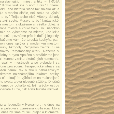
najslávnejších miest antiky – TRÓJA
Koľko krát ste o ňom čítali? Pozerali
k! Jeho história siaha tak ďaleko až je
ja o mnoho dlhšie, než stála na výslní
 to byť Trója alebo nie? Všetky dohady
tavil svetu. Muselo to byť fantastické,
ame mestom a ukážeme si všetky dôležité
pané miesta a koľko tých Trójí napokon
róje sa vyberieme na miesto, kde ležia
, než spoznáme príbeh ďalšej legendy,
 Ukážeme vám, že turecká kuchyňa patrí
gamon dnes splýva s moderným mestom
iny Akropoly. Pergamon založili tu na
l slávny Pergamonský oltár? Ukážeme si
dicíny a syna Apolóna a navštívime jeho
li korene vzniku skutočných nemocníc.
e spali v miestnosti a po prebudení sa
ebnú procedúru. Terapeutické rituály sa
, ktorí nemali tak blízko k náboženským
pokratom najznámejším lekárom antiky.
s ešte krajším výhľadom na maloázijskú
ho sveta a dva ulovené zážitky. Dnešnú
metrov odtiaľto už leží grécky ostrov
oznáte Ouzo, tak Raki budete milovať.
róju aj legendárny Pergamon, no dnes na
pulzovala vznešená civilizácia, ktorá
 dnes by sme museli prejsť 4 kilometre,