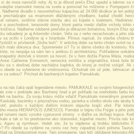
si do mora namočili nohy. Aj to je dôvod prečo Efez upadol a takmer sa 
valejšie staroveké mesta na svete a porovnať ho môžeme s Pompejami č
i. Nádherné divadlo s neuveriteľnou kapacitou až 24.000 divákov je len jedn
a prechádzajte sa mramorom dláždenými chodbami, kadiaľ chodili herci
ať ruinami, uvidíme slávne stavby ako sú kúpele s toaletami, Hadriánov
i a poschodové, terasovité domy, ktoré patria medzi ďalšie vrcholy tohto
 knižnica. Nádherne zdobené priečelie je dôkazom bohatstva, ktorým Efez op
šku odsadený je aj Artemidin chrám. Veľa sa z neho nezachovalo a jeho slá
ov sa ocitlo v Londýne aj v Istanbule. Plínius napísal, že stavba chrámu tr
Vyslúžil si prívlastok „Sluha boží“. V antickej dobe sa tento chrám ocitol 
ich malo dokonca dva. Spomeniete si? Tu si dáme všetko do kontextu. Krá
stórie, no nespája sa nám len s antikou či architektúrou. Pohľadáme uniká
enápadný domček o ktorom sa hovorí, že v ňom dožila Panna Mária, matka
a Anne Catherine Emmerich, nemecká mníška a stigmatička, ktorá bola 
u sa v dnešnej dobe nachádza kaplnka, do ktorej je možné vstúpiť. Ak s
o obede sa vyberieme do vnútrozemia. Ochutnali ste už pide, lahmacun al
s za sebou? Príchod do bavlnených kúpelov Pamukkale.
o na nás čaká opäť legendárne miesto. PAMUKKALE so svojimi fotogenickými
e znie v preklade ako Bavlnený hrad a pri pohľade na snehobielu farbu k
eli na bavlnu. Za svoju krásu môže vďačiť Pamukkale minerálnym prameň
 Kaskády, bazéniky s priezračnou vodou, jazierka a všetko okolo nás akoby 
fotiť, pretože s každým ďalším krokom objavíte krajší uhol. Pár kilom
ého mesta HIERAPOLIS (UNESCO). Pamätá si bájnu ríšu Frýgie a jeho poloh
ad ruinami rastú vysoké cyprusové stromy v diaľke sa dvíhajú kopce. Kedy
ale a tak si ho predstavme ako staroveké, kúpeľné mesto. Privíta nás kr
u, Agoru aj nymfeum. Vedeli ste, že tu nájdeme aj hrobku biblického Fi
v? Po obede sa vydáme na cestu cez hory západnej časti pohoria Taurus,
ýhľad na Stredozemné more. Tam smerujeme, tam leží obľúbené letovisko A