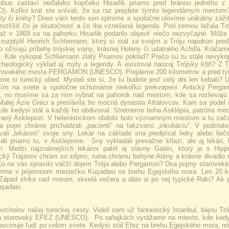
obus zastaví neďaleko kopčeku Hisarlik priamo pred bránou jedného z 
. Koľko krát ste snívali, že sa raz prejdete týmto legendárnym mestom? 
y či knihy? Dnes vám tento sen splníme a spoločne ulovíme unikátny zážito
rozlíšiť čo je skutočnosť a čo iba vznešená legenda. Pod zemou ležala Tró
až v 1868 sa na pahorku Hisarlik podarilo objaviť niečo nezvyčajné. Môže
rozptýlil Henrich Schliemann, ktorý si stál za svojim a Tróju napokon preds
ko ožívajú príbehy trójskej vojny, krásnej Heleny či udatného Achilla. Kráč
. Kde vykopal Schliemann zlatý Priamov poklad? Prečo sú tu stále nevyko
cheologický výklad aj mýty a legendy. A existoval naozaj Trójsky kôň? Z T
arovekého mesta PERGAMON (UNESCO). Prejdeme 200 kilometrov a pred tým
me si turecký obed. Mysleli ste si, že tu budete jesť celý dni len kebab?
pším na svete a spoločne ochutnáme niekoľko prekvapení. Antický Per
 no musíme sa za ním vybrať na pahorok nad mestom, kde sa rozlievajú ru
Malej Ázie Gréci a preslávila ho mocná dynastia Attalovcov. Kam sa pode
kde kedysi stál a každý ho obdivoval. Stretneme boha Asklépia, patróna me
aný Asklepion. V helenistickom období bolo významným miestom a tu zača
a popri chráme prichádzali „pacienti“ na takzvanú „inkubáciu“. V podstat
vali „lekárovi“ svoje sny. Lekár na základe sna predpísal lieky alebo lieč
vali priamo tu, v Asklepione. Sny vykladali prevažne kňazi, ale aj lekári
m. Medzi najznámejších lekárov patril aj slávny Galén, ktorý je s Hip
cký Trajánov chrám so stĺpmi, ruina chrámu bohyne Atény a krásne divadlo 
 Čo na vás spravilo väčší dojem Trója alebo Pergamon? Dva pojmy staroveké
vime v príjemnom mestečku Kuşadasi na brehu Egejského mora. Len 20 kilo
ápad slnka nad morom, skvelá večera a dáte si po nej typické Raki? Ak p
şadasi.
vrcholov našej tureckej cesty. Videli sem už fantastický Istanbul, bájnu T
 staroveký EFEZ (UNESCO). Po raňajkách vyrážame na miesto, kde kedysi 
ascinuje ľudí po celom svete. Kedysi stál Efez na brehu Egejského mora, no