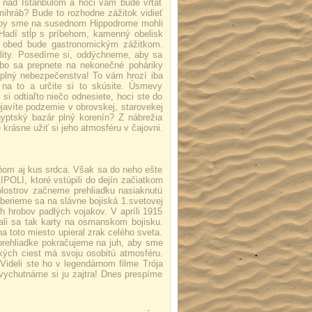
 nad Istanbulom a hoci vám bude vŕtať
mihráb? Bude to rozhodne zážitok vidieť
tak by sme na susednom Hippodrome mohli
Hadí stĺp s príbehom, kamenný obelisk
ý obed bude gastronomickým zážitkom.
ality. Posedíme si, oddýchneme, aby sa
lebo sa prepnete na nekonečné poháriky
 plný nebezpečenstva! To vám hrozí iba
 na to a určite si to skúsite. Úsmevy
 odtiaľto niečo odnesiete, hoci ste do
javíte podzemie v obrovskej, starovekej
gyptský bazár plný korenín? Z nábrežia
rásne užiť si jeho atmosféru v čajovni.
ňom aj kus srdca. Však sa do neho ešte
POLI, ktoré vstúpili do dejín začiatkom
olostrov začneme prehliadku nasiaknutú
berieme sa na slávne bojiská 1.svetovej
h hrobov padlých vojakov. V apríli 1915
ali sa tak karty na osmanskom bojisku.
a toto miesto upieral zrak celého sveta.
 prehliadke pokračujeme na juh, aby sme
ch ciest má svoju osobitú atmosféru.
deli ste ho v legendárnom filme Trója
 vychutnáme si ju zajtra! Dnes prespíme