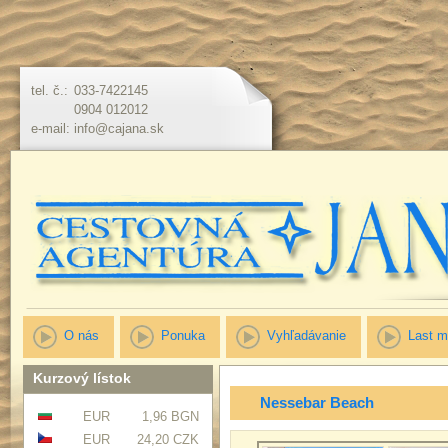
tel. č.:
033-7422145
0904 012012
e-mail:
info@cajana.sk
O nás
Ponuka
Vyhľadávanie
Last m
Kurzový lístok
Nessebar Beach
EUR
1,96 BGN
EUR
24,20 CZK