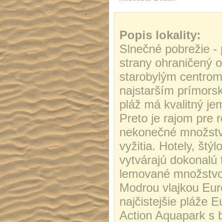
Popis lokality:
Slnečné pobrežie - p
strany ohraničený o
starobylým centrom
najstarším prímors
pláž má kvalitný j
Preto je rajom pre 
nekonečné množstv
vyžitia. Hotely, štý
vytvárajú dokonalú 
lemované množstvom
Modrou vlajkou Eur
najčistejšie pláže 
Action Aquapark s 