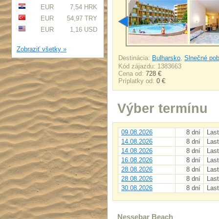
EUR
7,54 HRK
EUR
54,97 TRY
EUR
1,16 USD
Zobraziť všetky »
Destinácia:
Bulharsko
,
Slnečné pob
Kód zájazdu: 1383663
Cena od:
728 €
Príplatky od:
0 €
Výber termínu
09.08.2026
8 dní
Last
14.08.2026
8 dní
Last
14.08.2026
8 dní
Last
16.08.2026
8 dní
Last
28.08.2026
8 dní
Last
28.08.2026
8 dní
Last
30.08.2026
8 dní
Last
Nessebar Beach