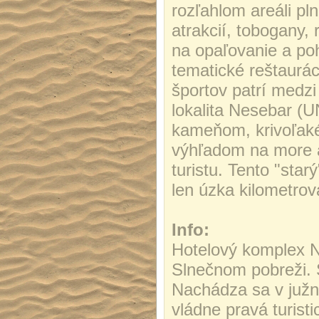
rozľahlom areáli p
atrakcií, tobogany,
na opaľovanie a po
tematické reštaurá
športov patrí medzi
lokalita Nesebar 
kameňom, krivoľaké 
výhľadom na more a
turistu. Tento "star
len úzka kilometrová
Info:
Hotelový komplex N
Slnečnom pobreži. 
Nachádza sa v južne
vládne pravá turis