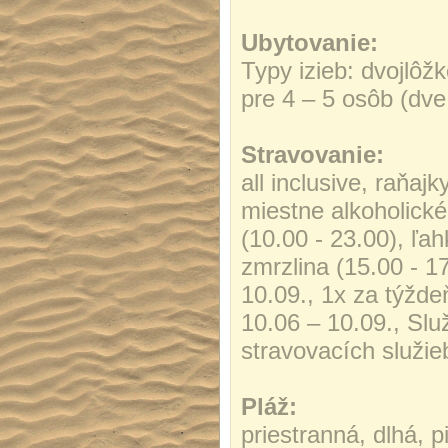
Ubytovanie:
Typy izieb: dvojlôžk
pre 4 – 5 osôb (dve
Stravovanie:
all inclusive, raňaj
miestne alkoholické 
(10.00 - 23.00), ľa
zmrzlina (15.00 - 1
10.09., 1x za týžde
10.06 – 10.09., Slu
stravovacích služ
Pláž:
priestranná, dlhá,