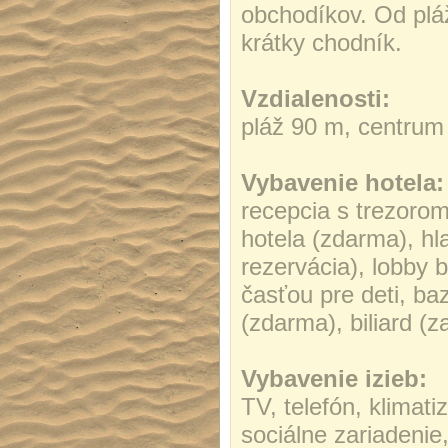
obchodíkov. Od pláž
krátky chodník.
Vzdialenosti:
pláž 90 m, centrum
Vybavenie hotela:
recepcia s trezorom
hotela (zdarma), hla
rezervácia), lobby 
časťou pre deti, ba
(zdarma), biliard (z
Vybavenie izieb:
TV, telefón, klimati
sociálne zariadenie,