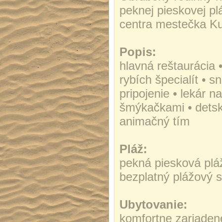
peknej pieskovej pl
centra mestečka Ku
Popis:
hlavná reštaurácia 
rybích špecialít • s
pripojenie • lekár n
šmýkačkami • detsk
animačný tím
Pláž:
pekná piesková plá
bezplatný plážový s
Ubytovanie:
komfortne zariadené