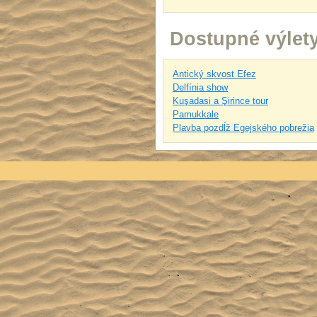
Dostupné výlet
Antický skvost Efez
Delfínia show
Kuşadasi a Şirince tour
Pamukkale
Plavba pozdĺž Egejského pobrežia