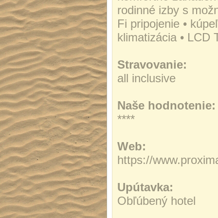
rodinné izby s možn
Fi pripojenie • kúp
klimatizácia • LCD T
Stravovanie:
all inclusive
Naše hodnotenie:
****
Web:
https://www.proxim
Upútavka:
Obľúbený hotel