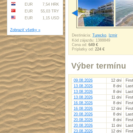
EUR
7,54 HRK
EUR
55,03 TRY
EUR
1,15 USD
Zobraziť všetky »
Destinácia:
Turecko
,
Izmir
Kód zájazdu: 1388849
Cena od:
649 €
Príplatky od:
224 €
Výber termínu
09.08.2026
12 dní
Firs
13.08.2026
8 dní
Last
13.08.2026
8 dní
Last
13.08.2026
11 dní
Firs
16.08.2026
8 dní
Firs
16.08.2026
12 dní
Firs
20.08.2026
8 dní
Last
20.08.2026
8 dní
Firs
20.08.2026
11 dní
Last
23.08.2026
12 dní
Firs