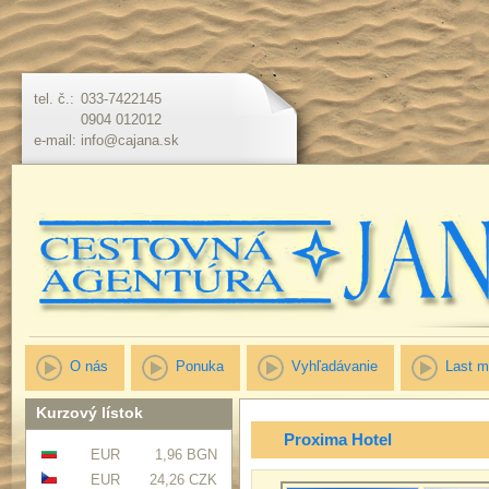
tel. č.:
033-7422145
0904 012012
e-mail:
info@cajana.sk
O nás
Ponuka
Vyhľadávanie
Last m
Kurzový lístok
Proxima Hotel
EUR
1,96 BGN
EUR
24,26 CZK