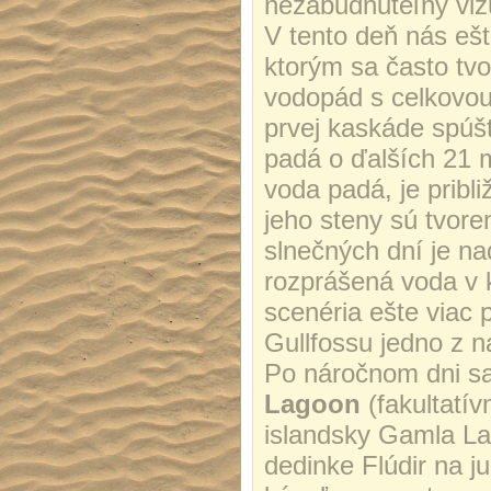
nezabudnuteľný vizu
V tento deň nás ešt
ktorým sa často tv
vodopád s celkovou
prvej kaskáde spúš
padá o ďalších 21 
voda padá, je pribl
jeho steny sú tvore
slnečných dní je na
rozprášená voda v 
scenéria ešte viac 
Gullfossu jedno z n
Po náročnom dni s
Lagoon
(fakultatí
islandsky Gamla La
dedinke Flúdir na j