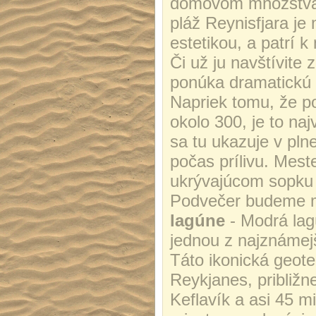
domovom množstva 
pláž Reynisfjara je
estetikou, a patrí
Či už ju navštívite
ponúka dramatickú 
Napriek tomu, že p
okolo 300, je to na
sa tu ukazuje v pln
počas prílivu. Mest
ukrývajúcom sopku 
Podvečer budeme 
lagúne
- Modrá lag
jednou z najznámejš
Táto ikonická geot
Reykjanes, približn
Keflavík a asi 45 m