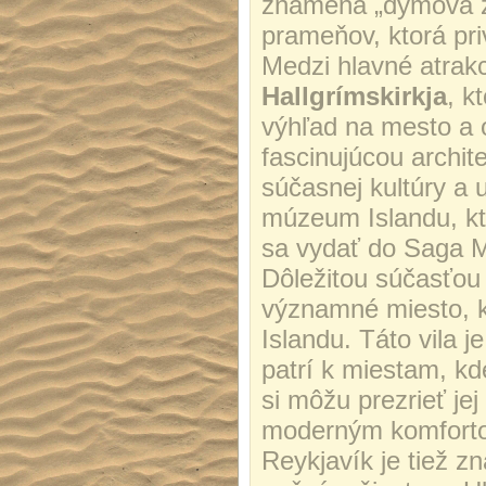
znamená „dymová zá
prameňov, ktorá pri
Medzi hlavné atrakc
Hallgrímskirkja
, k
výhľad na mesto a 
fascinujúcou archi
súčasnej kultúry a 
múzeum Islandu, kt
sa vydať do Saga M
Dôležitou súčasťou
významné miesto, k
Islandu. Táto vila 
patrí k miestam, kd
si môžu prezrieť jej
moderným komfortom
Reykjavík je tiež 