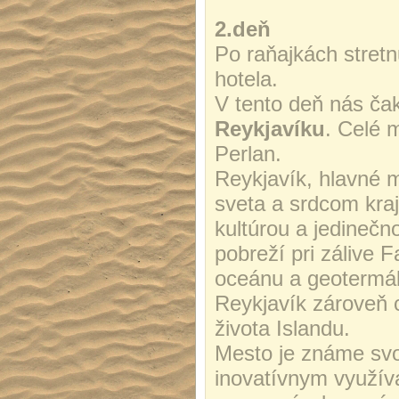
2.deň
Po raňajkách stret
hotela.
V tento deň nás ča
Reykjavíku
. Celé 
Perlan.
Reykjavík, hlavné 
sveta a srdcom kraj
kultúrou a jedineč
pobreží pri zálive F
oceánu a geotermáln
Reykjavík zároveň 
života Islandu.
Mesto je známe svo
inovatívnym využív