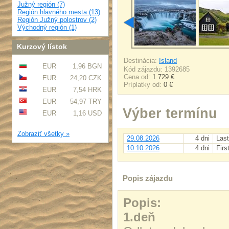
Južný región (7)
Región hlavného mesta (13)
Región Južný polostrov (2)
Východný región (1)
Kurzový lístok
Destinácia:
Island
EUR
1,96 BGN
Kód zájazdu: 1392685
Cena od:
1 729 €
EUR
24,20 CZK
Príplatky od:
0 €
EUR
7,54 HRK
EUR
54,97 TRY
Výber termínu
EUR
1,16 USD
Zobraziť všetky »
29.08.2026
4 dni
Last
10.10.2026
4 dni
Firs
Popis zájazdu
Popis:
1.deň