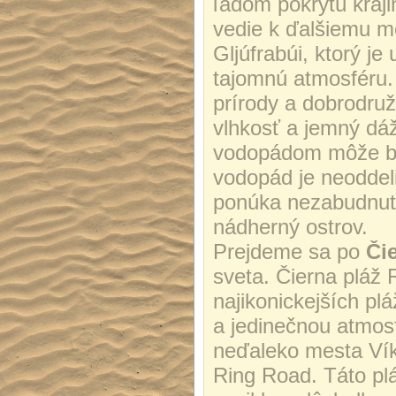
ľadom pokrytú kraji
vedie k ďalšiemu 
Gljúfrabúi, ktorý je
tajomnú atmosféru.
prírody a dobrodruž
vlhkosť a jemný dá
vodopádom môže byť
vodopád je neoddel
ponúka nezabudnuteľ
nádherný ostrov.
Prejdeme sa po
Čie
sveta. Čierna pláž R
najikonickejších p
a jedinečnou atmos
neďaleko mesta Vík 
Ring Road. Táto pl