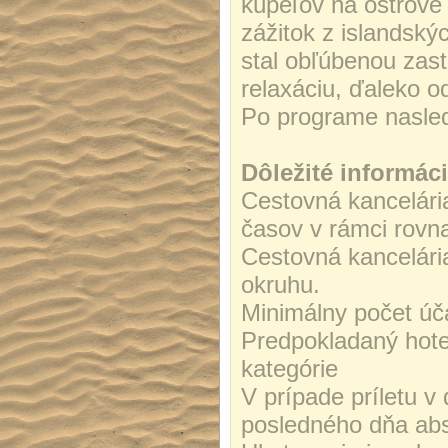
kúpeľov na ostrove 
zážitok z islandský
stal obľúbenou zast
relaxáciu, ďaleko 
Po programe nasledu
Dôležité informáci
Cestovná kancelári
časov v rámci rovn
Cestovná kancelári
okruhu.
Minimálny počet úč
Predpokladaný hotel
kategórie
V prípade príletu 
posledného dňa abs