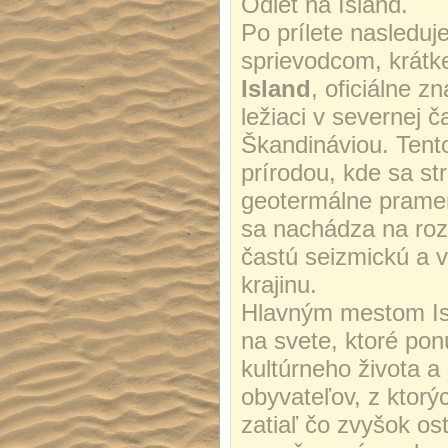
Odlet na Island.
Po prílete nasleduj
sprievodcom, krátk
Island
, oficiálne z
ležiaci v severnej 
Škandináviou. Tent
prírodou, kde sa st
geotermálne pramene
sa nachádza na roz
častú seizmickú a v
krajinu.
Hlavným mestom Is
na svete, ktoré po
kultúrneho života a 
obyvateľov, z ktorý
zatiaľ čo zvyšok os