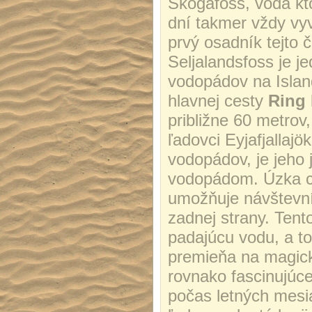
Skógafoss, voda kto
dní takmer vždy vyv
prvý osadník tejto 
Seljalandsfoss je j
vodopádov na Islan
hlavnej cesty
Ring
približne 60 metrov
ľadovci Eyjafjallajö
vodopádov, je jeho 
vodopádom. Úzka ch
umožňuje návštevní
zadnej strany. Tent
padajúcu vodu, a t
premieňa na magickú
rovnako fascinujúc
počas letných mesia