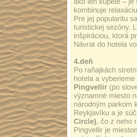
ako len kúpele – je 
kombinuje relaxáci
Pre jej popularitu 
turistickej sezóny.
inšpiráciou, ktorá p
Návrat do hotela v
4.deň
Po raňajkách stret
hotela a vyberieme 
Pingvellir
(po slove
významné miesto na
národným parkom kr
Reykjavíku a je sú
Circle)
, čo z neho 
Pingvellir je miest