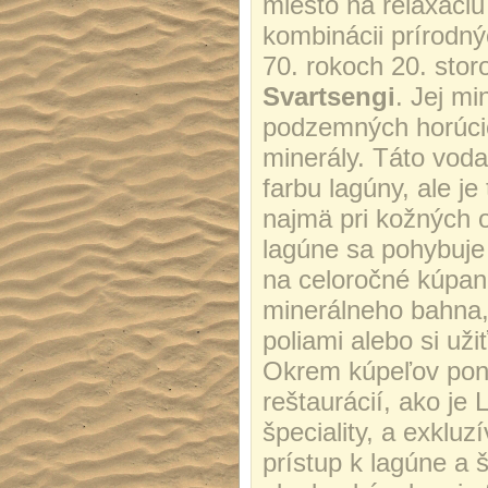
miesto na relaxáciu
kombinácii prírodný
70. rokoch 20. stor
Svartsengi
. Jej m
podzemných horúcich
minerály. Táto voda
farbu lagúny, ale j
najmä pri kožných o
lagúne sa pohybuje 
na celoročné kúpan
minerálneho bahna,
poliami alebo si už
Okrem kúpeľov ponú
reštaurácií, ako je
špeciality, a exklu
prístup k lagúne a 