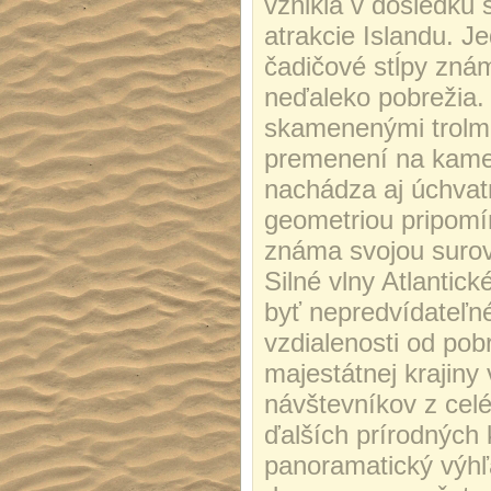
vznikla v dôsledku 
atrakcie Islandu. J
čadičové stĺpy zná
neďaleko pobrežia. 
skamenenými trolmi, 
premenení na kameň,
nachádza aj úchvatn
geometriou pripomí
známa svojou surov
Silné vlny Atlanti
byť nepredvídateľné
vzdialenosti od pob
majestátnej krajiny 
návštevníkov z cel
ďalších prírodných 
panoramatický výhľ