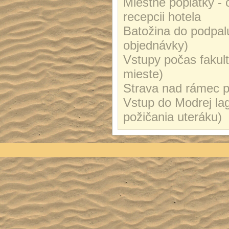
Miestne poplatky - 
recepcii hotela
Batožina do podpal
objednávky)
Vstupy počas fakul
mieste)
Strava nad rámec 
Vstup do Modrej lag
požičania uteráku)