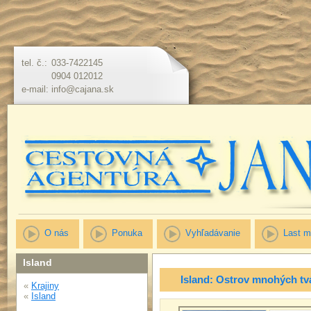
tel. č.:
033-7422145
0904 012012
e-mail:
info@cajana.sk
O nás
Ponuka
Vyhľadávanie
Last m
Island
Island: Ostrov mnohých tv
«
Krajiny
«
Island