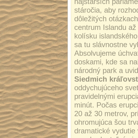
najstarších parlame
stáročia, aby rozhod
dôležitých otázkach.
centrum Islandu až 
kolísku islandskéh
sa tu slávnostne vyh
Absolvujeme úchvat
doskami, kde sa nak
národný park a uvi
Siedmich kráľovst
oddychujúceho sv
pravidelnými erupci
minút. Počas erupci
20 až 30 metrov, p
ohromujúca šou trvá
dramatické vydutie v