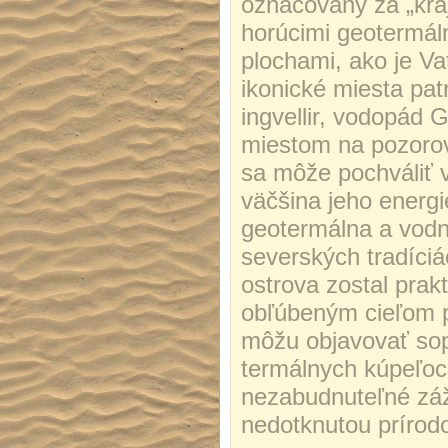
označovaný za „kra
horúcimi geotermál
plochami, ako je Va
ikonické miesta pat
ingvellir, vodopád G
miestom na pozorov
sa môže pochváliť 
väčšina jeho energi
geotermálna a vodná
severských tradíciá
ostrova zostal prak
obľúbeným cieľom pr
môžu objavovať sopk
termálnych kúpeľoc
nezabudnuteľné záži
nedotknutou prírodo