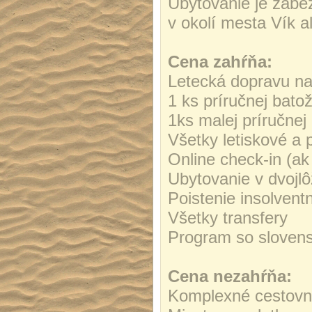
Ubytovanie je zabez
v okolí mesta Vík a
Cena zahŕňa:
Letecká dopravu na
1 ks príručnej bat
1ks malej príručne
Všetky letiskové a 
Online check-in (ak
Ubytovanie v dvojlô
Poistenie insolvent
Všetky transfery
Program so sloven
Cena nezahŕňa:
Komplexné cestovné