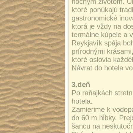
nočným životom. Uli
ktoré ponúkajú tra
gastronomické inov
ktorá je vždy na do
termálne kúpele a 
Reykjavík spája boh
prírodnými krásami
ktoré oslovia každé
Návrat do hotela v
3.deň
Po raňajkách stret
hotela.
Zamierime k vodo
do 60 m hĺbky. Pr
šancu na neskutočn