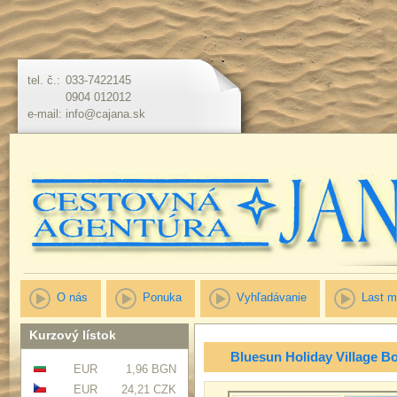
tel. č.:
033-7422145
0904 012012
e-mail:
info@cajana.sk
O nás
Ponuka
Vyhľadávanie
Last m
Kurzový lístok
Bluesun Holiday Village B
EUR
1,96 BGN
EUR
24,21 CZK