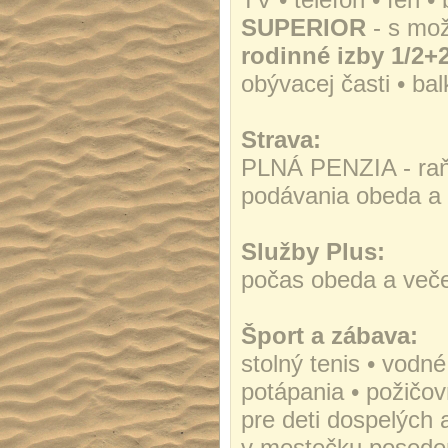
SUPERIOR
- s mož
rodinné izby 1/2+
obývacej časti • ba
Strava:
PLNÁ PENZIA - raňa
podávania obeda a 
Služby Plus:
počas obeda a več
Šport a zábava:
stolný tenis • vodné
potápania • požičov
pre deti dospelých 
v mestečku poseden