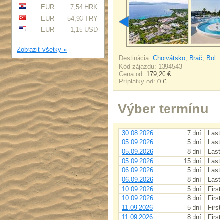
EUR
7,54 HRK
EUR
54,93 TRY
EUR
1,15 USD
Zobraziť všetky »
Destinácia:
Chorvátsko
,
Brač
,
Bol
Kód zájazdu: 1394543
Cena od:
179,20 €
Príplatky od:
0 €
Výber termínu
30.08.2026
7 dní
Last
05.09.2026
5 dní
Last
05.09.2026
8 dní
Last
05.09.2026
15 dní
Last
06.09.2026
5 dní
Last
06.09.2026
8 dní
Last
10.09.2026
5 dní
Firs
10.09.2026
8 dní
Firs
11.09.2026
5 dní
Firs
11.09.2026
8 dní
Firs