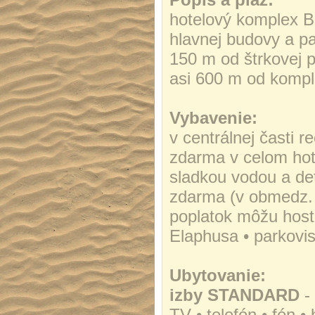
hotelový komplex B
hlavnej budovy a pa
150 m od štrkovej p
asi 600 m od komple
Vybavenie:
v centrálnej časti r
zdarma v celom hote
sladkou vodou a det
zdarma (v obmedz. p
poplatok môžu host
Elaphusa • parkovi
Ubytovanie:
izby STANDARD
-
TV • telefón • fén •