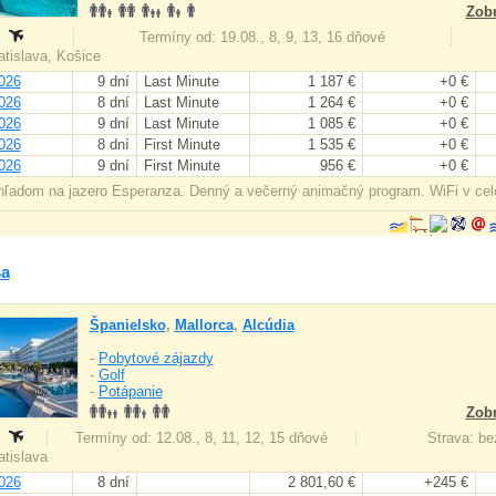
Zobr
:
Termíny od: 19.08., 8, 9, 13, 16 dňové
ratislava, Košice
026
9 dní
Last Minute
1 187 €
+0 €
026
8 dní
Last Minute
1 264 €
+0 €
026
9 dní
Last Minute
1 085 €
+0 €
026
8 dní
First Minute
1 535 €
+0 €
026
9 dní
First Minute
956 €
+0 €
hľadom na jazero Esperanza. Denný a večerný animačný program. WiFi v cel
a
Španielsko
,
Mallorca
,
Alcúdia
-
Pobytové zájazdy
-
Golf
-
Potápanie
Zobr
:
Termíny od: 12.08., 8, 11, 12, 15 dňové
Strava: bez
ratislava
026
8 dní
2 801,60 €
+245 €