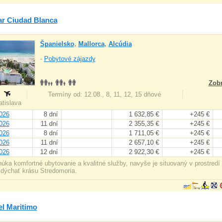
ar Ciudad Blanca
Španielsko
,
Mallorca
,
Alcúdia
-
Pobytové zájazdy
Zobr
:
Termíny od: 12.08., 8, 11, 12, 15 dňové
ratislava
026
8 dní
1 632,85 €
+245 €
026
11 dní
2 355,35 €
+245 €
026
8 dní
1 711,05 €
+245 €
026
11 dní
2 657,10 €
+245 €
026
12 dní
2 922,30 €
+245 €
núka komfortné ubytovanie a kvalitné služby, navyše je situovaný v prostredí
dýchať krásu Stredomoria.
l Maritimo