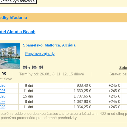
edky hľadania
tel Alcudia Beach
Španielsko
,
Mallorca
,
Alcúdia
-
Pobytové zájazdy
Zobr
:
Termíny od: 26.08., 8, 11, 12, 15 dňové
Strava: bez
ratislava
026
8 dní
938,40 €
+245 €
026
11 dní
1 330,25 €
+245 €
026
15 dní
1 707,65 €
+245 €
026
8 dní
1 082,90 €
+245 €
026
11 dní
1 364,25 €
+245 €
 bazén s oddelenou detskou časťou a s terasou a ležadlami. 400 m od dlhej
 pobrežná promenáda pre príjemné prechádzky.