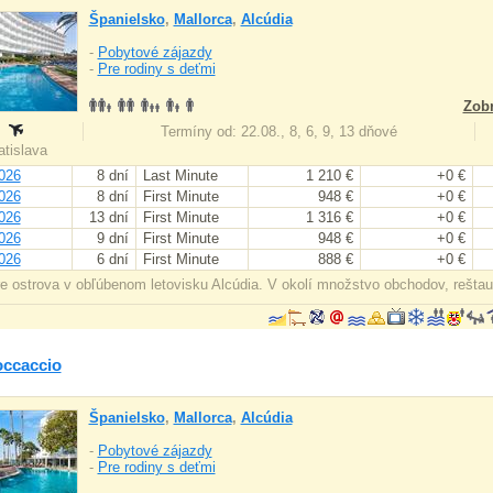
Španielsko
,
Mallorca
,
Alcúdia
-
Pobytové zájazdy
-
Pre rodiny s deťmi
Zobr
:
Termíny od: 22.08., 8, 6, 9, 13 dňové
ratislava
026
8 dní
Last Minute
1 210 €
+0 €
026
8 dní
First Minute
948 €
+0 €
026
13 dní
First Minute
1 316 €
+0 €
026
9 dní
First Minute
948 €
+0 €
026
6 dní
First Minute
888 €
+0 €
e ostrova v obľúbenom letovisku Alcúdia. V okolí množstvo obchodov, reštau
occaccio
Španielsko
,
Mallorca
,
Alcúdia
-
Pobytové zájazdy
-
Pre rodiny s deťmi