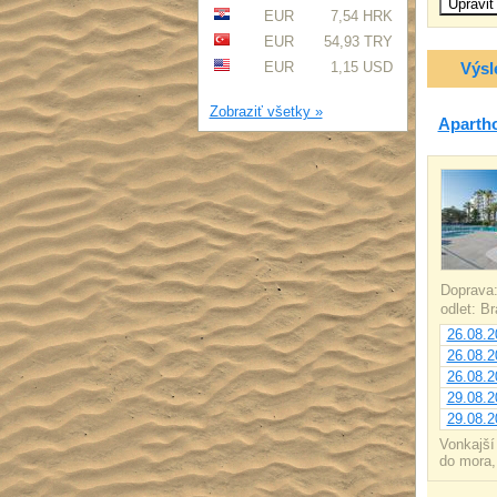
EUR
7,54 HRK
EUR
54,93 TRY
EUR
1,15 USD
Výsl
Zobraziť všetky »
Apartho
Doprava
odlet: B
26.08.2
26.08.2
26.08.2
29.08.2
29.08.2
Vonkajší
do mora,