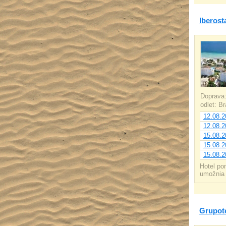
Iberost
Doprava
odlet: B
12.08.2
12.08.2
15.08.2
15.08.2
15.08.2
Hotel po
umožnia 
Grupote