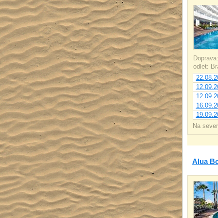
Doprava
odlet: B
22.08.2
12.09.2
12.09.2
16.09.2
19.09.2
Na sever
Alua B