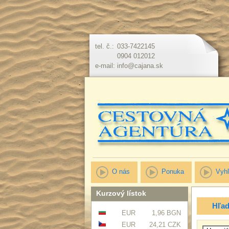
tel. č.:
033-7422145
0904 012012
e-mail:
info@cajana.sk
O nás
Ponuka
Vyhľ
Kurzový lístok
Hľad
EUR
1,96 BGN
EUR
24,21 CZK