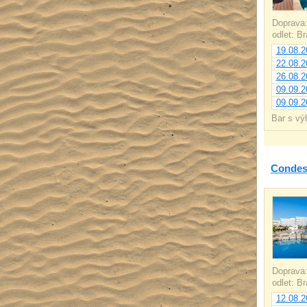
Doprava
odlet: B
19.08.2
22.08.2
26.08.2
09.09.2
09.09.2
Bar s vý
Condes
Doprava
odlet: B
12.08.2