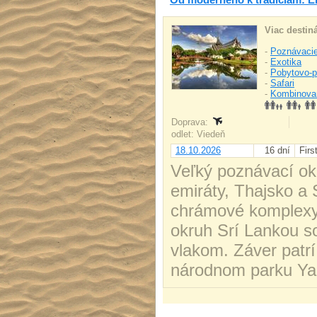
Viac destiná
-
Poznávacie
-
Exotika
-
Pobytovo-p
-
Safari
-
Kombinova
Doprava:
odlet: Viedeň
18.10.2026
16 dní
Firs
Veľký poznávací ok
emiráty, Thajsko a
chrámové komplexy 
okruh Srí Lankou s
vlakom. Záver patrí
národnom parku Ya