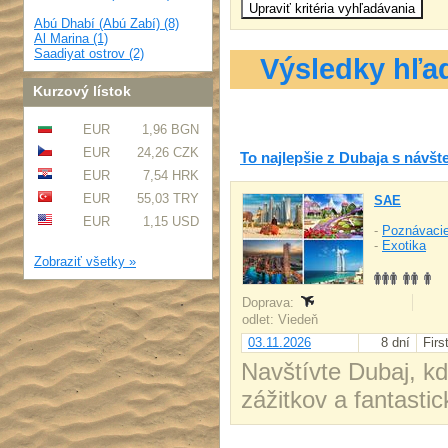
Abú Dhabí (Abú Zabí) (8)
Al Marina (1)
Saadiyat ostrov (2)
Výsledky hľa
Kurzový lístok
EUR
1,96 BGN
EUR
24,26 CZK
To najlepšie z Dubaja s návš
EUR
7,54 HRK
EUR
55,03 TRY
SAE
EUR
1,15 USD
-
Poznávacie
-
Exotika
Zobraziť všetky »
Doprava:
odlet: Viedeň
03.11.2026
8 dní
Firs
Navštívte Dubaj, k
zážitkov a fantastic