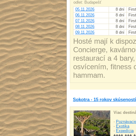
odlet: Budapešť
05.11.2026
8 dní
Firs
06.11.2026
8 dní
Firs
07.11.2026
8 dní
Firs
08.11.2026
8 dní
Firs
09.11.2026
8 dní
Firs
Hosté mají k dispoz
Concierge, kavárno
restaurací a 4 bary
osvícením, fitness
hammam.
Sokotra - 15 rokov skúseností
Viac destiná
-
Poznávacie
-
Exotika
-
Expedícia