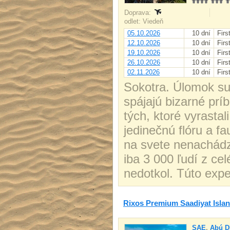
Doprava:
odlet: Viedeň
05.10.2026
10 dní
Firs
12.10.2026
10 dní
Firs
19.10.2026
10 dní
Firs
26.10.2026
10 dní
Firs
02.11.2026
10 dní
Firs
Sokotra. Úlomok su
spájajú bizarné prí
tých, ktoré vyrasta
jedinečnú flóru a fa
na svete nenachádza
iba 3 000 ľudí z ce
nedotkol. Túto expe
Rixos Premium Saadiyat Isla
SAE
,
Abú D