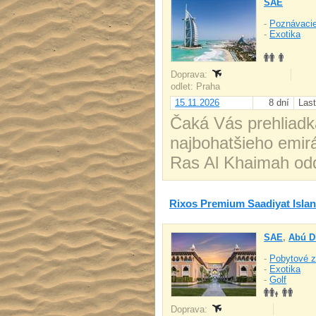
SAE
-
Poznávacie
-
Exotika
Doprava:
odlet: Praha
15.11.2026
8 dní
Last
Čaká Vás prehliad
najbohatšieho emirá
Ras Al Khaimah oddý
Rixos Premium Saadiyat Isla
SAE
,
Abú D
-
Pobytové z
-
Exotika
-
Golf
Doprava: