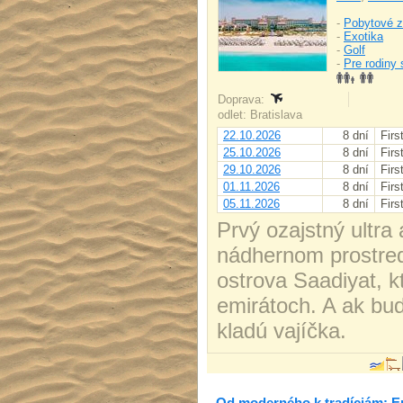
-
Pobytové z
-
Exotika
-
Golf
-
Pre rodiny 
Doprava:
odlet: Bratislava
22.10.2026
8 dní
Firs
25.10.2026
8 dní
Firs
29.10.2026
8 dní
Firs
01.11.2026
8 dní
Firs
05.11.2026
8 dní
Firs
Prvý ozajstný ultra 
nádhernom prostredí
ostrova Saadiyat, k
emirátoch. A ak bud
kladú vajíčka.
Od moderného k tradíciám: Em