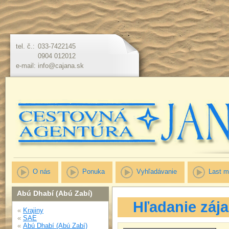
tel. č.:
033-7422145
0904 012012
e-mail:
info@cajana.sk
O nás
Ponuka
Vyhľadávanie
Last m
Abú Dhabí (Abú Zabí)
Hľadanie záj
«
Krajiny
«
SAE
«
Abú Dhabí (Abú Zabí)