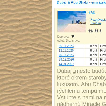
Dubaj & Abu Dhabi - emirátsk
SAE
-
Poznávacie
-
Exotika
Doprava:
odlet: Bratislava
05.11.2026
8 dní
Firs
12.11.2026
8 dní
Firs
26.11.2026
8 dní
Firs
29.12.2026
8 dní
Firs
14.01.2027
8 dní
Firs
Dubaj „mesto budúc
ktoré okrem starob
luxusom. Abu Dhabi,
rýchlemu tempu mod
Vstúpte s nami na n
nádhernú Miracle Ga