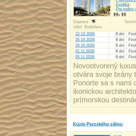
-
Exotika
-
Pre rodiny 
Doprava:
Termín
odlet: Bratislava
22.10.2026
8 dní
Firs
25.10.2026
8 dní
Firs
29.10.2026
8 dní
Firs
01.11.2026
8 dní
Firs
05.11.2026
8 dní
Firs
Novootvorený luxus
otvára svoje brány 
Ponorte sa s nami d
ikonickou architekt
prímorskou destiná
Kúzlo Perzského zálivu