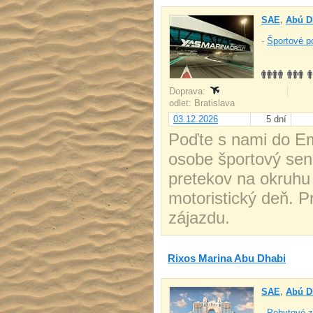
SAE
,
Abú D
-
Športové po
Doprava:
odlet: Bratislava
03.12.2026
5 dní
Poďte s nami do Emi
osobe športový sen.
pretekov na okruhu 
motoristický deň. 
zájazdu.
Rixos Marina Abu Dhabi
SAE
,
Abú D
-
Pobytové z