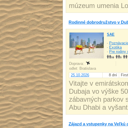
múzeum umenia Lo
Rodinné dobrodružstvo v Dub
SAE
-
Poznávacie
-
Exotika
-
Pre rodiny 
Doprava:
odlet: Bratislava
25.10.2026
8 dní
Firs
Vitajte v emirátsko
Dubaja vo výške 500
zábavných parkov sv
Abu Dhabi a vyšanti
Zájazd a vstupenky na Veľkú 