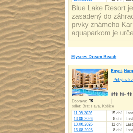
Blue Lake Resort je 
zasadený do záhrad
prvky známeho Kar
aquaparkom je urče
Elysees Dream Beach
Egypt
,
Hurg
-
Pobytové z
Doprava:
odlet: Bratislava, Košice
11.08.2026
15 dní
Last
13.08.2026
8 dní
Last
13.08.2026
11 dní
Last
16.08.2026
8 dní
Last