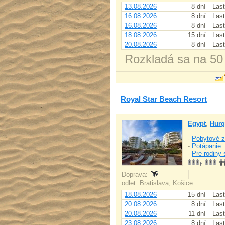
13.08.2026
8 dní
Last
16.08.2026
8 dní
Last
16.08.2026
8 dní
Last
18.08.2026
15 dní
Last
20.08.2026
8 dní
Last
Rozkladá sa na 50
Royal Star Beach Resort
Egypt
,
Hurg
-
Pobytové z
-
Potápanie
-
Pre rodiny 
Doprava:
odlet: Bratislava, Košice
18.08.2026
15 dní
Last
20.08.2026
8 dní
Last
20.08.2026
11 dní
Last
23.08.2026
8 dní
Last