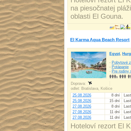
na piesočnatej plá
oblasti El Gouna.
El Karma Aqua Beach Resort
Egypt
,
Hurg
-
Pobytové z
-
Potápanie
-
Pre rodiny 
Doprava:
odlet: Bratislava, Košice
25.08.2026
8 dní
Last
25.08.2026
15 dní
Last
27.08.2026
8 dní
Last
27.08.2026
11 dní
Last
27.08.2026
11 dní
Last
Hoteloví rezort El