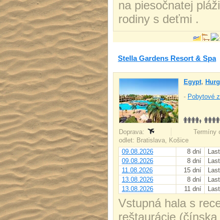
na piesočnatej pláž
rodiny s deťmi .
Stella Gardens Resort & Spa
Egypt
,
Hurg
-
Pobytové z
Doprava:
Termíny o
odlet: Bratislava, Košice
09.08.2026
8 dní
Last
09.08.2026
8 dní
Last
11.08.2026
15 dní
Last
13.08.2026
8 dní
Last
13.08.2026
11 dní
Last
Vstupná hala s recep
reštaurácie (čínska