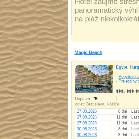
Hotel zaujme streš
panoramatický výhľ
na pláž niekolkokrá
Magic Beach
Egypt
,
Hurg
-
Pobytové z
-
Pre rodiny 
Doprava:
odlet: Bratislava, Košice
27.08.2026
8 dní
Last
27.08.2026
11 dní
Last
27.08.2026
11 dní
Last
30.08.2026
8 dní
Last
30.08.2026
8 dní
Last