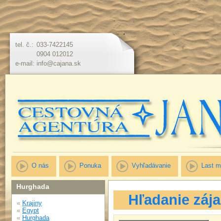
tel. č.:
033-7422145
0904 012012
e-mail:
info@cajana.sk
O nás
Ponuka
Vyhľadávanie
Last m
Hurghada
Hľadanie záj
«
Krajiny
«
Egypt
«
Hurghada