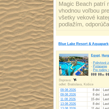
Magic Beach patrí m
vhodnou voľbou pre
všetky vekové kateg
podlažím, odporúča
Blue Lake Resort & Aquapark
Egypt
,
Hurg
-
Pobytové z
-
Potápanie
-
Pre rodiny 
Doprava:
odlet: Bratislava, Košice
09.08.2026
8 dní
Last
09.08.2026
8 dní
Last
11.08.2026
15 dní
Last
13.08.2026
8 dní
Last
13.08.2026
11 dní
Last