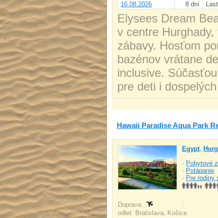
16.08.2026
8 dní
Last
Elysees Dream Beac
v centre Hurghady, 
zábavy. Hosťom pon
bazénov vrátane de
inclusive. Súčasťou
pre deti i dospelých
Hawaii Paradise Aqua Park R
Egypt
,
Hurg
-
Pobytové z
-
Potápanie
-
Pre rodiny 
Doprava:
odlet: Bratislava, Košice