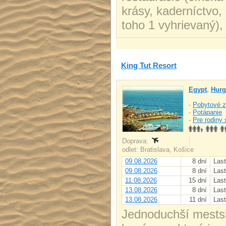
krásy, kaderníctvo
toho 1 vyhrievaný),
King Tut Resort
Egypt
,
Hurg
-
Pobytové z
-
Potápanie
-
Pre rodiny 
Doprava:
odlet: Bratislava, Košice
09.08.2026
8 dní
Last
09.08.2026
8 dní
Last
11.08.2026
15 dní
Last
13.08.2026
8 dní
Last
13.08.2026
11 dní
Last
Jednoduchší mestský