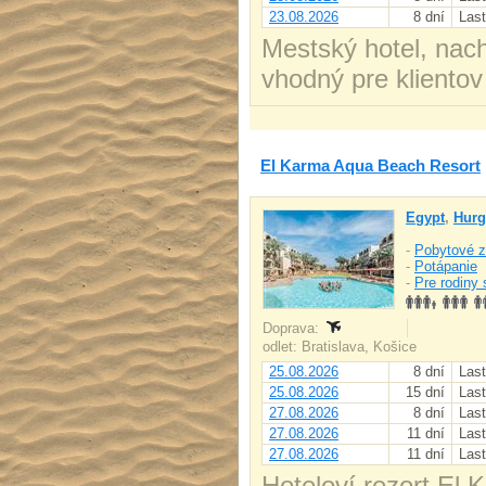
23.08.2026
8 dní
Last
Mestský hotel, nach
vhodný pre klientov
El Karma Aqua Beach Resort
Egypt
,
Hurg
-
Pobytové z
-
Potápanie
-
Pre rodiny 
Doprava:
odlet: Bratislava, Košice
25.08.2026
8 dní
Last
25.08.2026
15 dní
Last
27.08.2026
8 dní
Last
27.08.2026
11 dní
Last
27.08.2026
11 dní
Last
Hoteloví rezort El