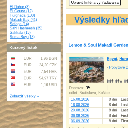
El Dahar (3)
El Gouna (12)
Hurghada (108)
Výsledky hľa
Makadi Bay (41)
Safaga (14)
Sahl Hasheesh (35)
Sakkala (13)
Soma Bay (18)
Lemon & Soul Makadi Garde
Kurzový lístok
EUR
1,96 BGN
Egypt
,
Hurg
EUR
24,20 CZK
-
Pobytové z
EUR
7,54 HRK
EUR
54,97 TRY
EUR
1,16 USD
Doprava:
odlet: Bratislava, Košice
Zobraziť všetky »
16.08.2026
8 dní
Last
16.08.2026
8 dní
Last
20.08.2026
8 dní
Last
06.09.2026
8 dní
Firs
06.09.2026
8 dní
Firs