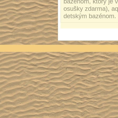
bazénom, ktorý je 
osušky zdarma), aq
detským bazénom.