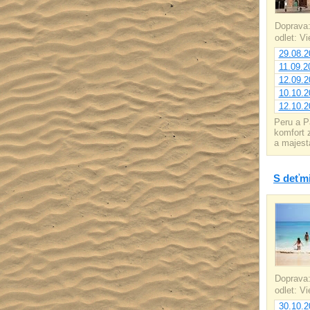
Doprava
odlet: V
29.08.2
11.09.2
12.09.2
10.10.2
12.10.2
Peru a P
komfort 
a majest
S deťm
Doprava
odlet: V
30.10.2