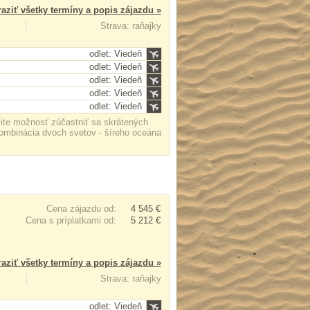
aziť všetky termíny a popis zájazdu »
Strava: raňajky
odlet: Viedeň
odlet: Viedeň
odlet: Viedeň
odlet: Viedeň
odlet: Viedeň
žite možnosť zúčastniť sa skrátených
ombinácia dvoch svetov - šíreho oceána
Cena zájazdu od:
4 545 €
Cena s príplatkami od:
5 212 €
aziť všetky termíny a popis zájazdu »
Strava: raňajky
odlet: Viedeň