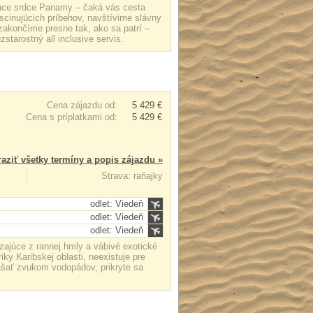
júce srdce Panamy – čaká vás cesta
scinujúcich príbehov, navštívime slávny
akončíme presne tak, ako sa patrí –
tarostný all inclusive servis.
Cena zájazdu od:
5 429 €
Cena s príplatkami od:
5 429 €
aziť všetky termíny a popis zájazdu »
Strava: raňajky
odlet: Viedeň
odlet: Viedeň
odlet: Viedeň
júce z rannej hmly a vábivé exotické
ky Karibskej oblasti, neexistuje pre
ášať zvukom vodopádov, prikryte sa