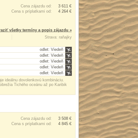
Cena zájazdu od:
3 611 €
Cena s príplatkami od:
4 264 €
aziť všetky termíny a popis zájazdu »
Strava: raňajky
odlet: Viedeň
odlet: Viedeň
odlet: Viedeň
odlet: Viedeň
odlet: Viedeň
vuje ideálnu dovolenkovú kombináciu.
obrežia Tichého oceánu až po Karibik
Cena zájazdu od:
3 508 €
Cena s príplatkami od:
4 845 €