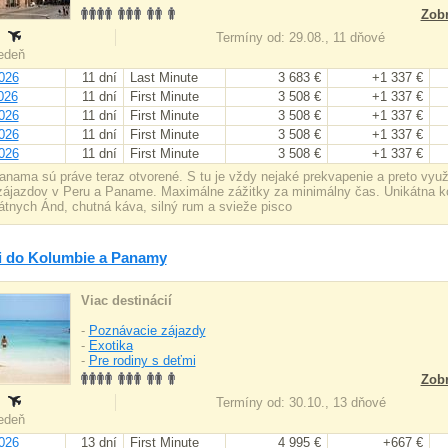
Zobr
:
Termíny od: 29.08., 11 dňové
iedeň
026
11 dní
Last Minute
3 683 €
+1 337 €
026
11 dní
First Minute
3 508 €
+1 337 €
026
11 dní
First Minute
3 508 €
+1 337 €
026
11 dní
First Minute
3 508 €
+1 337 €
026
11 dní
First Minute
3 508 €
+1 337 €
anama sú práve teraz otvorené. S tu je vždy nejaké prekvapenie a preto vyu
zájazdov v Peru a Paname. Maximálne zážitky za minimálny čas. Unikátna k
átnych Ánd, chutná káva, silný rum a svieže pisco
i do Kolumbie a Panamy
Viac destinácií
-
Poznávacie zájazdy
-
Exotika
-
Pre rodiny s deťmi
Zobr
:
Termíny od: 30.10., 13 dňové
iedeň
026
13 dní
First Minute
4 995 €
+667 €