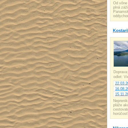
Od vône 
plná záž
Panamský
oddychom
Kostari
Doprava
odlet: V
22.03.2
16.08.2
15.11.2
Neprenik
pláže ako
cestovat
horúčosť