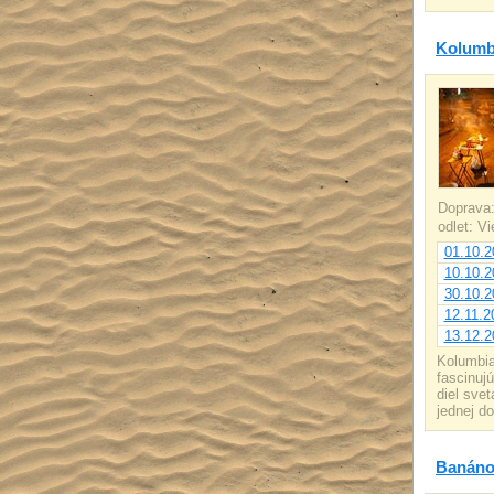
Kolumb
Doprava
odlet: V
01.10.2
10.10.2
30.10.2
12.11.2
13.12.2
Kolumbia
fascinuj
diel sve
jednej d
Banáno