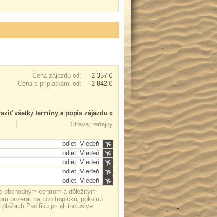
Cena zájazdu od:
2 357 €
Cena s príplatkami od:
2 842 €
aziť všetky termíny a popis zájazdu »
Strava: raňajky
odlet: Viedeň
odlet: Viedeň
odlet: Viedeň
odlet: Viedeň
odlet: Viedeň
 je obchodným centrom a dôležitým
m pozerať na túto tropickú, pokojnú
 plážach Pacifiku pri all inclusive