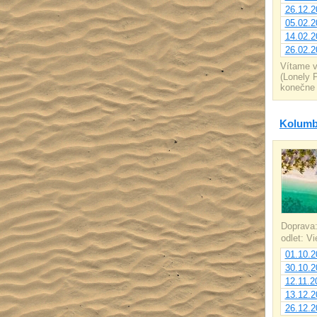
26.12.2
05.02.2
14.02.2
26.02.2
Vítame v
(Lonely 
konečne 
Kolumbi
Doprava
odlet: V
01.10.2
30.10.2
12.11.2
13.12.2
26.12.2