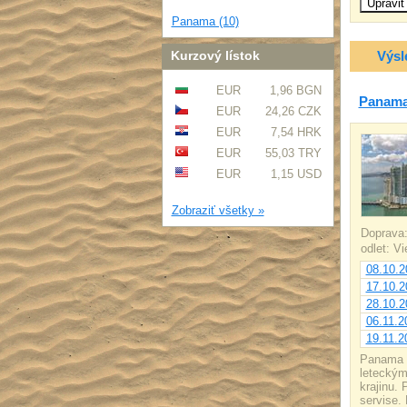
Panama (10)
Kurzový lístok
Výsl
EUR
1,96 BGN
Panama 
EUR
24,26 CZK
EUR
7,54 HRK
EUR
55,03 TRY
EUR
1,15 USD
Zobraziť všetky »
Doprava
odlet: V
08.10.2
17.10.2
28.10.2
06.11.2
19.11.2
Panama s
leteckým
krajinu. 
servise.