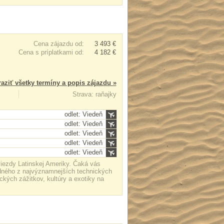
Cena zájazdu od:
3 493 €
Cena s príplatkami od:
4 182 €
aziť všetky termíny a popis zájazdu »
Strava: raňajky
odlet: Viedeň
odlet: Viedeň
odlet: Viedeň
odlet: Viedeň
odlet: Viedeň
viezdy Latinskej Ameriky. Čaká vás
jedného z najvýznamnejších technických
kých zážitkov, kultúry a exotiky na