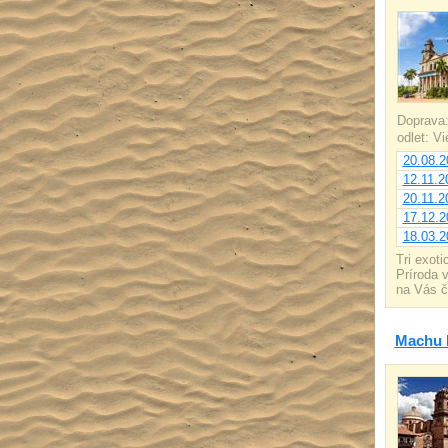
Doprava
odlet: V
20.08.2
12.11.2
20.11.2
17.12.2
18.03.2
Tri exot
Príroda 
na Vás č
Machu P