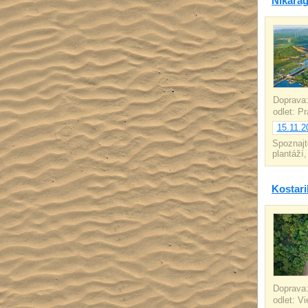
Nikarag
Doprava
odlet: P
15.11.2
Spoznajt
plantáží
Kostar
Doprava
odlet: V