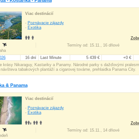
ua - Kostarika - Panama
Viac destinácií
-
Poznávacie zájazdy
-
Exotika
Zobr
:
Termíny od: 15.11., 16 dňové
raha
026
16 dní
Last Minute
5 439 €
+0 €
e krásy Nikaraguy, Kastariky a Panamy. Národné parky s dažďovými pralesmi
, návšteva tabakových plantáží a cigarovej továrne, prehlaidka Panama City.
ika & Panama
Viac destinácií
-
Poznávacie zájazdy
-
Exotika
Zobr
:
Termíny od: 15.11., 14 dňové
iedeň