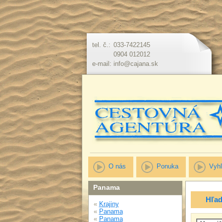
tel. č.:
033-7422145
0904 012012
e-mail:
info@cajana.sk
O nás
Ponuka
Vyhľ
Panama
Hľad
«
Krajiny
«
Panama
«
Panama