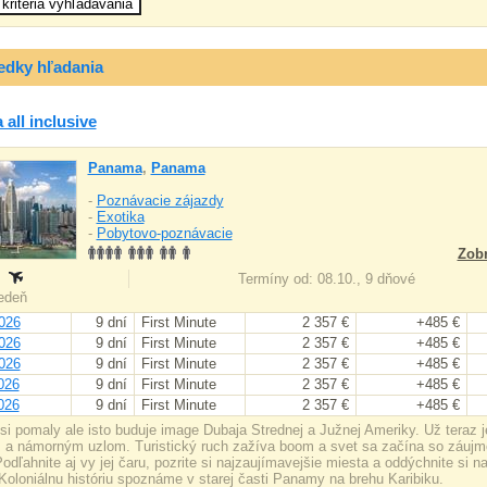
edky hľadania
all inclusive
Panama
,
Panama
-
Poznávacie zájazdy
-
Exotika
-
Pobytovo-poznávacie
Zobr
:
Termíny od: 08.10., 9 dňové
iedeň
026
9 dní
First Minute
2 357 €
+485 €
026
9 dní
First Minute
2 357 €
+485 €
026
9 dní
First Minute
2 357 €
+485 €
026
9 dní
First Minute
2 357 €
+485 €
026
9 dní
First Minute
2 357 €
+485 €
i pomaly ale isto buduje image Dubaja Strednej a Južnej Ameriky. Už teraz
 a námorným uzlom. Turistický ruch zažíva boom a svet sa začína so záujmo
Podľahnite aj vy jej čaru, pozrite si najzaujímavejšie miesta a oddýchnite si na
 Koloniálnu históriu spoznáme v starej časti Panamy na brehu Karibiku.