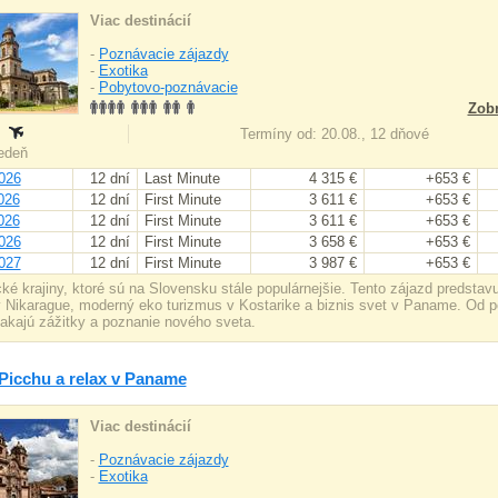
Viac destinácií
-
Poznávacie zájazdy
-
Exotika
-
Pobytovo-poznávacie
Zobr
:
Termíny od: 20.08., 12 dňové
iedeň
026
12 dní
Last Minute
4 315 €
+653 €
026
12 dní
First Minute
3 611 €
+653 €
026
12 dní
First Minute
3 611 €
+653 €
026
12 dní
First Minute
3 658 €
+653 €
027
12 dní
First Minute
3 987 €
+653 €
ické krajiny, ktoré sú na Slovensku stále populárnejšie. Tento zájazd predsta
v Nikarague, moderný eko turizmus v Kostarike a biznis svet v Paname. Od p
akajú zážitky a poznanie nového sveta.
icchu a relax v Paname
Viac destinácií
-
Poznávacie zájazdy
-
Exotika