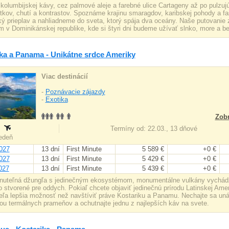
kolumbijskej kávy, cez palmové aleje a farebné ulice Cartageny až po pulzu
itkov, chutí a kontrastov. Spoznáme krajinu smaragdov, karibskej pohody a fa
 prieplav a nahliadneme do sveta, ktorý spája dva oceány. Naše putovanie z
 v Dominikánskej republike, kde si štyri dni budeme užívať slnko, more a bezs
ka a Panama - Unikátne srdce Ameriky
Viac destinácií
-
Poznávacie zájazdy
-
Exotika
Zobr
:
Termíny od: 22.03., 13 dňové
iedeň
027
13 dní
First Minute
5 589 €
+0 €
027
13 dní
First Minute
5 429 €
+0 €
027
13 dní
First Minute
5 439 €
+0 €
nuteľná džungľa s jedinečným ekosystémom, monumentálne vulkány vychádza
 stvorené pre oddych. Pokiaľ chcete objaviť jedinečnú prírodu Latinskej Ameri
eľa lepšia možnosť než navštíviť práve Kostariku a Panamu. Nechajte sa un
ou termálnych prameňov a ochutnajte jednu z najlepších káv na svete.