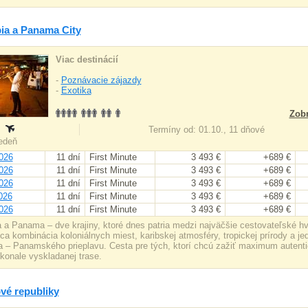
ia a Panama City
Viac destinácií
-
Poznávacie zájazdy
-
Exotika
Zobr
:
Termíny od: 01.10., 11 dňové
iedeň
026
11 dní
First Minute
3 493 €
+689 €
026
11 dní
First Minute
3 493 €
+689 €
026
11 dní
First Minute
3 493 €
+689 €
026
11 dní
First Minute
3 493 €
+689 €
026
11 dní
First Minute
3 493 €
+689 €
 a Panama – dve krajiny, ktoré dnes patria medzi najväčšie cestovateľské h
úca kombinácia koloniálnych miest, karibskej atmosféry, tropickej prírody a 
ta – Panamského prieplavu. Cesta pre tých, ktorí chcú zažiť maximum autentic
okonale vyskladanej trase.
vé republiky