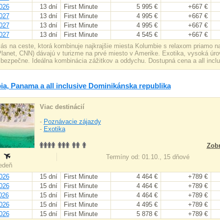
026
13 dní
First Minute
5 995 €
+667 €
027
13 dní
First Minute
4 995 €
+667 €
027
13 dní
First Minute
4 995 €
+667 €
027
13 dní
First Minute
4 545 €
+667 €
ás na ceste, ktorá kombinuje najkrajšie miesta Kolumbie s relaxom priamo n
Planet, CNN) dávajú v turizme na prvé miesto v Amerike. Exotika, vysoká úro
bezpečne. Ideálna kombinácia zážitkov a oddychu. Dostupná cena a all inclus
a, Panama a all inclusive Dominikánska republika
Viac destinácií
-
Poznávacie zájazdy
-
Exotika
Zobr
:
Termíny od: 01.10., 15 dňové
iedeň
026
15 dní
First Minute
4 464 €
+789 €
026
15 dní
First Minute
4 464 €
+789 €
026
15 dní
First Minute
4 464 €
+789 €
026
15 dní
First Minute
4 495 €
+789 €
026
15 dní
First Minute
5 878 €
+789 €