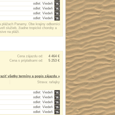
odlet: Viedeň
odlet: Viedeň
odlet: Viedeň
odlet: Viedeň
a plážach Panamy. Obe krajiny odborníci
veň služieb, žiadne tropické choroby a
ive na pláži.
Cena zájazdu od:
4 464 €
Cena s príplatkami od:
5 253 €
aziť všetky termíny a popis zájazdu »
Strava: raňajky
odlet: Viedeň
odlet: Viedeň
odlet: Viedeň
odlet: Viedeň
odlet: Viedeň