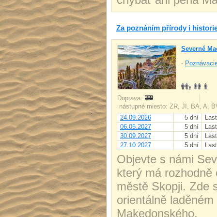
Za poznáním přírody i histor
Severné Ma
-
Poznávacie
Doprava:
nástupné miesto: ZR, JI, BA, A, 
24.09.2026
5 dní
Last
06.05.2027
5 dní
Last
30.09.2027
5 dní
Last
27.10.2027
5 dní
Last
Objevte s námi Seve
který má rozhodně 
městě Skopji. Zde s
orientálně laděném
Makedonského.