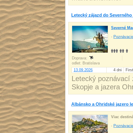
Letecký zájazd do Severnéh
Severné Ma
-
Poznávacie
Doprava:
odlet: Bratislava
13.09.2026
4 dni
Firs
Letecký poznávací
Skopje a jazera Ohr
Albánsko a Ohridské jazero le
Viac destiná
-
Poznávacie