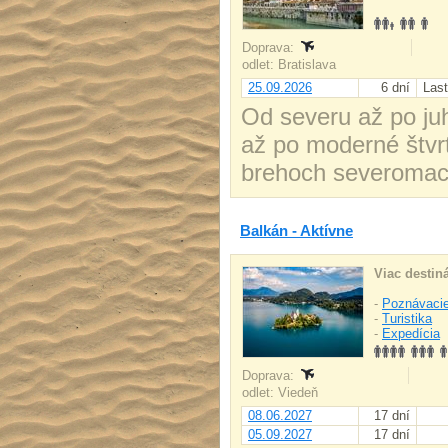
Doprava:
odlet: Bratislava
25.09.2026
6 dní
Last
Od severu až po ju
až po moderné štvr
brehoch severomac
Balkán - Aktívne
Viac destiná
-
Poznávacie
-
Turistika
-
Expedícia
Doprava:
odlet: Viedeň
08.06.2027
17 dní
05.09.2027
17 dní