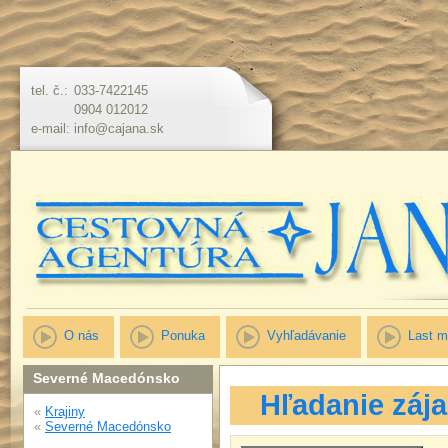
tel. č.:
033-7422145
0904 012012
e-mail:
info@cajana.sk
O nás
Ponuka
Vyhľadávanie
Last m
Severné Macedónsko
Hľadanie záj
«
Krajiny
«
Severné Macedónsko