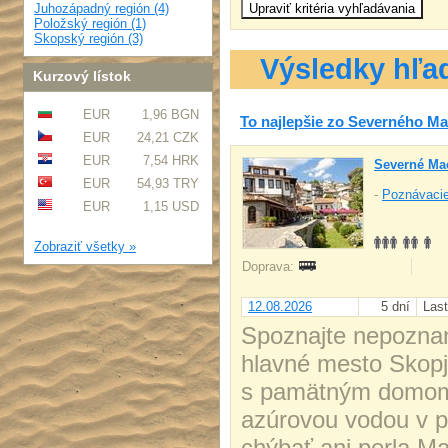
Juhozápadný región (4)
Položský región (1)
Skopský región (3)
Výsledky hľa
Kurzový lístok
EUR
1,96 BGN
To najlepšie zo Severného M
EUR
24,21 CZK
EUR
7,54 HRK
Severné Ma
EUR
54,93 TRY
-
Poznávacie
EUR
1,15 USD
Zobraziť všetky »
Doprava:
12.08.2026
5 dní
Last
Spoznajte nepozna
hlavné mesto Skop
s pamätným domom 
azúrovou vodou v p
chýbať ani perla M