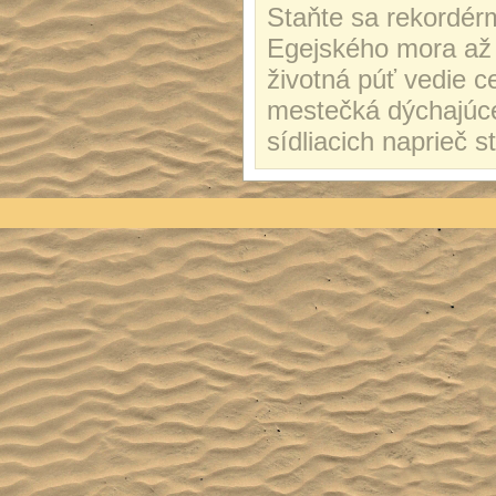
Staňte sa rekordérm
Egejského mora až 
životná púť vedie c
mestečká dýchajúce 
sídliacich naprieč