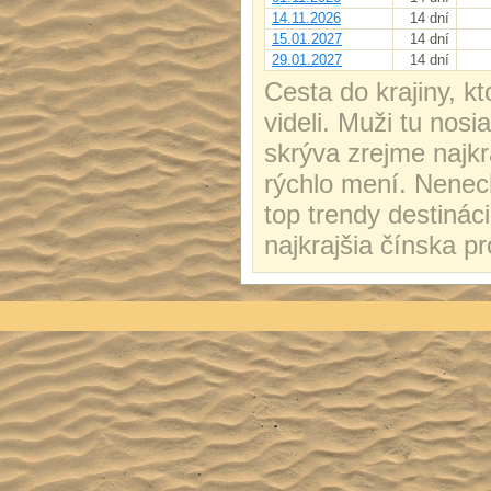
14.11.2026
14 dní
15.01.2027
14 dní
29.01.2027
14 dní
Cesta do krajiny, k
videli. Muži tu nosi
skrýva zrejme najk
rýchlo mení. Nenech
top trendy destinác
najkrajšia čínska p