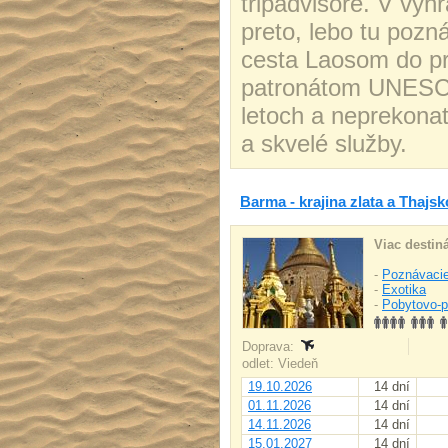
tripadvisore. V vy
preto, lebo tu pozn
cesta Laosom do pr
patronátom UNESCO
letoch a neprekona
a skvelé služby.
Barma - krajina zlata a Thajsk
Viac destiná
-
Poznávacie
-
Exotika
-
Pobytovo-p
Doprava:
odlet: Viedeň
19.10.2026
14 dní
01.11.2026
14 dní
14.11.2026
14 dní
15.01.2027
14 dní