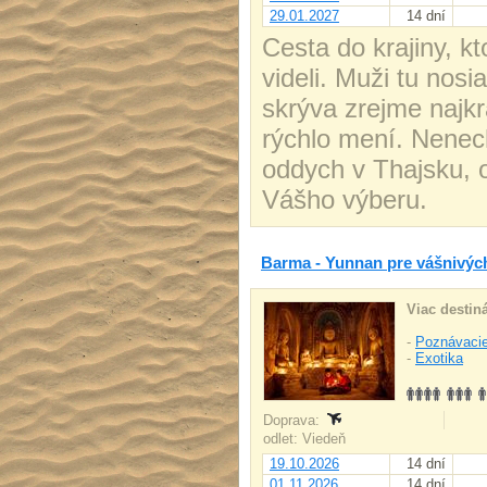
29.01.2027
14 dní
Cesta do krajiny, k
videli. Muži tu nosi
skrýva zrejme najk
rýchlo mení. Nenech
oddych v Thajsku, o
Vášho výberu.
Barma - Yunnan pre vášnivýc
Viac destiná
-
Poznávacie
-
Exotika
Doprava:
odlet: Viedeň
19.10.2026
14 dní
01.11.2026
14 dní