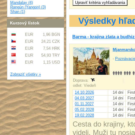
Mandalay (4)
Rangún (Yangon) (3)
Shan (1)
Výsledky hľa
Kurzový lístok
EUR
1,96 BGN
Barma - krajina zlata a budhi
EUR
24,21 CZK
EUR
7,54 HRK
Mjanmarsko
EUR
54,93 TRY
-
Poznávacie
EUR
1,15 USD
Zobraziť všetky »
Doprava:
odlet: Viedeň
14.10.2026
14 dní
Firs
04.03.2027
14 dní
Firs
01.11.2027
14 dní
Firs
05.02.2028
14 dní
Firs
19.02.2028
14 dní
Firs
Cesta do krajiny, k
videli. Muži tu nosi