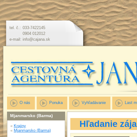
tel. č.:
033-7422145
0904 012012
e-mail:
info@cajana.sk
O nás
Ponuka
Vyhľadávanie
Last m
Mjanmarsko (Barma)
Hľadanie záj
«
Krajiny
«
Mjanmarsko (Barma)