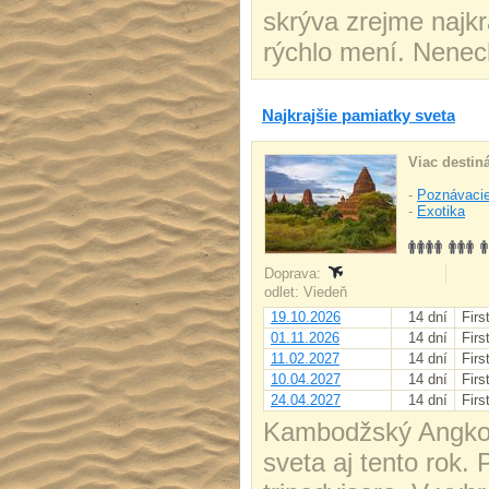
skrýva zrejme najk
rýchlo mení. Nenecha
Najkrajšie pamiatky sveta
Viac destiná
-
Poznávacie
-
Exotika
Doprava:
odlet: Viedeň
19.10.2026
14 dní
Firs
01.11.2026
14 dní
Firs
11.02.2027
14 dní
Firs
10.04.2027
14 dní
Firs
24.04.2027
14 dní
Firs
Kambodžský Angkor
sveta aj tento rok.