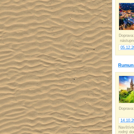
Doprava
nástupn
05.12.2
Rumunsk
Doprava
14.10.2
Navštívt
rodný do