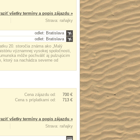
aziť všetky termíny a popis zájazdu »
Strava: raňajky
odlet: Bratislava
odlet: Bratislava
iatku 20. storočia známa ako „Malý
istóriu významnej vysokej spoločnosti,
 Rumunska môže pochváliť aj pulzujúcim
e, ktorý sa nachádza severne od
Cena zájazdu od:
700 €
Cena s príplatkami od:
713 €
aziť všetky termíny a popis zájazdu »
Strava: raňajky