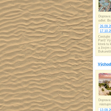
Doprava
odlet: B
26.09.2
17.10.2
Cestujte
Paríž Vý
ktorá tu
a živým 
Bukurešt
Východ
Doprava
nástupn
13.09.2