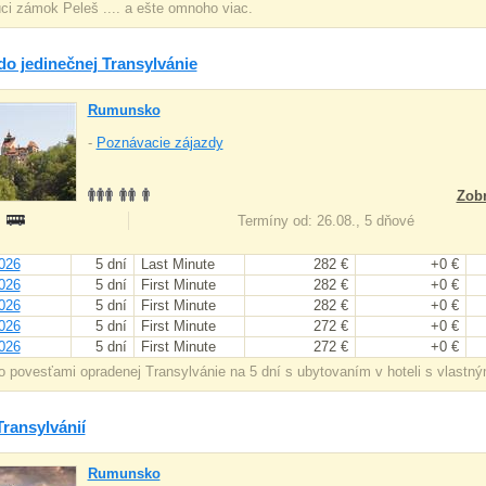
ci zámok Peleš .... a ešte omnoho viac.
do jedinečnej Transylvánie
Rumunsko
-
Poznávacie zájazdy
Zobr
:
Termíny od: 26.08., 5 dňové
026
5 dní
Last Minute
282 €
+0 €
026
5 dní
First Minute
282 €
+0 €
026
5 dní
First Minute
282 €
+0 €
026
5 dní
First Minute
272 €
+0 €
026
5 dní
First Minute
272 €
+0 €
o povesťami opradenej Transylvánie na 5 dní s ubytovaním v hoteli s vlastn
ransylvánií
Rumunsko