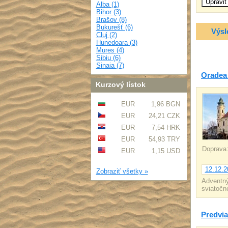
Alba (1)
Bihor (3)
Brašov (8)
Bukurešť (6)
Výsl
Cluj (2)
Hunedoara (3)
Mures (4)
Sibiu (6)
Sinaia (7)
Oradea 
Kurzový lístok
EUR
1,96 BGN
EUR
24,21 CZK
EUR
7,54 HRK
EUR
54,93 TRY
Doprava
EUR
1,15 USD
12.12.2
Zobraziť všetky »
Adventný
sviatočn
Predvi