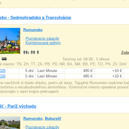
e.
ko - Sedmohradsko a Transylvánia
Rumunsko
-
Poznávacie zájazdy
-
Kombinované pobyty
Zobr
:
Termíny od: 09.09., 5 dňové
é miesto: TN, ZH, TT, ZA, PB, PD, NR, BA, NM, BB, PE, TO, PN, ZV, DnV
026
5 dní
Last Minute
495 €
+10 €
026
5 dní
Last Minute
495 €
+10 €
í ho navštívili si kladú otázku, prečo až teraz. Tajuplné Rumunsko nadchne k
históriou a nezabudnuteľnou atmosférou. Výnimočné miesta opradené poves
 Spoznajte s nami krajnu prekvapení.
ť - Paríž východu
Rumunsko
,
Bukurešť
-
Poznávacie zájazdy