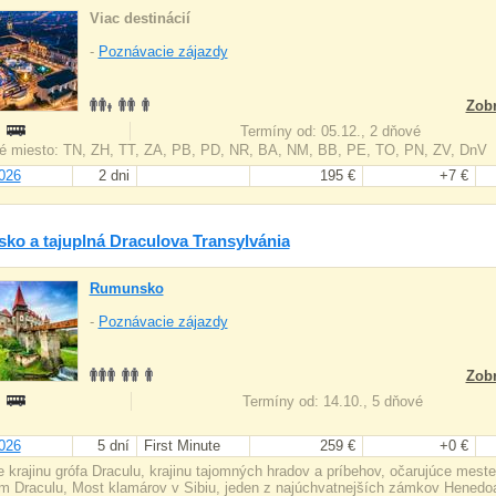
Viac destinácií
-
Poznávacie zájazdy
Zobr
:
Termíny od: 05.12., 2 dňové
é miesto: TN, ZH, TT, ZA, PB, PD, NR, BA, NM, BB, PE, TO, PN, ZV, DnV
026
2 dni
195 €
+7 €
o a tajuplná Draculova Transylvánia
Rumunsko
-
Poznávacie zájazdy
Zobr
:
Termíny od: 14.10., 5 dňové
026
5 dní
First Minute
259 €
+0 €
e krajinu grófa Draculu, krajinu tajomných hradov a príbehov, očarujúce mest
m Draculu, Most klamárov v Sibiu, jeden z najúchvatnejších zámkov Henedoa