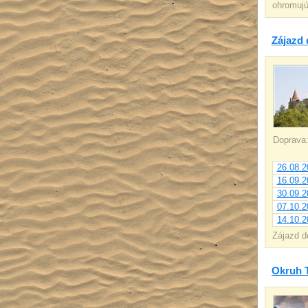
ohromujú
Zájazd 
Doprava
26.08.2
16.09.2
30.09.2
07.10.2
14.10.2
Zájazd d
Okruh T