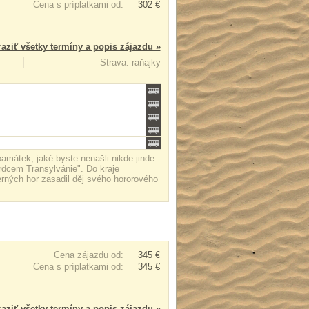
Cena s príplatkami od:
302 €
aziť všetky termíny a popis zájazdu »
Strava: raňajky
mátek, jaké byste nenašli nikde jinde
rdcem Transylvánie". Do kraje
erných hor zasadil děj svého hororového
Cena zájazdu od:
345 €
Cena s príplatkami od:
345 €
aziť všetky termíny a popis zájazdu »