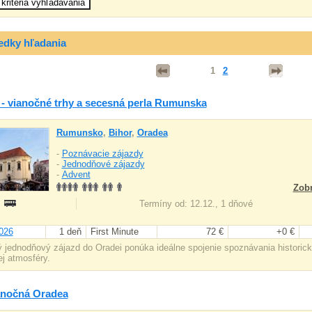
edky hľadania
1
2
- vianočné trhy a secesná perla Rumunska
Rumunsko
,
Bihor
,
Oradea
-
Poznávacie zájazdy
-
Jednodňové zájazdy
-
Advent
Zobr
:
Termíny od: 12.12., 1 dňové
026
1 deň
First Minute
72 €
+0 €
 jednodňový zájazd do Oradei ponúka ideálne spojenie spoznávania historic
ej atmosféry.
anočná Oradea