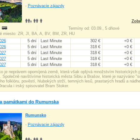
-
Poznávacie zájazdy
Zobr
:
Termíny od: 03.09., 5 dňové
 miesto: ZR, JI, BA, A, BV, BM, ZR, HU
026
5 dní
Last Minute
302 €
+0 €
026
5 dní
Last Minute
318 €
+0 €
027
5 dní
Last Minute
318 €
+0 €
027
5 dní
Last Minute
318 €
+0 €
027
5 dní
Last Minute
318 €
+0 €
 je neprávem opomíjená země, která však oplývá množstvím historických pa
. Společně navštívíme historická města Sibiu a Brašov, které je nazýváno "s
ho folklóru, pověstí, hlubokých strží, temných lesů, prastarých hradů a nádh
racula i irský spisovatel Bram Stoker.
za památkami do Rumunska
Rumunsko
-
Poznávacie zájazdy
Zobr