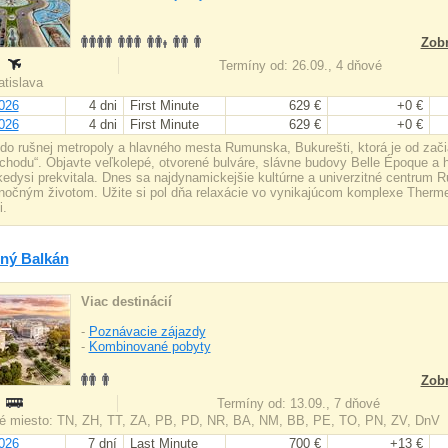
Zobr
:
Termíny od: 26.09., 4 dňové
ratislava
026
4 dni
First Minute
629 €
+0 €
026
4 dni
First Minute
629 €
+0 €
 do rušnej metropoly a hlavného mesta Rumunska, Bukurešti, ktorá je od zač
chodu“. Objavte veľkolepé, otvorené bulváre, slávne budovy Belle Époque a h
 kedysi prekvitala. Dnes sa najdynamickejšie kultúrne a univerzitné centrum
nočným životom. Užite si pol dňa relaxácie vo vynikajúcom komplexe Therm
i.
ný Balkán
Viac destinácií
-
Poznávacie zájazdy
-
Kombinované pobyty
Zobr
:
Termíny od: 13.09., 7 dňové
é miesto: TN, ZH, TT, ZA, PB, PD, NR, BA, NM, BB, PE, TO, PN, ZV, DnV
026
7 dní
Last Minute
700 €
+13 €