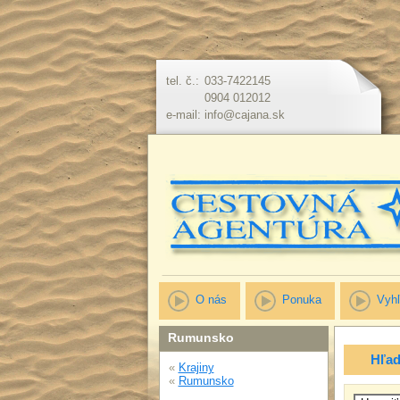
tel. č.:
033-7422145
0904 012012
e-mail:
info@cajana.sk
O nás
Ponuka
Vyhľ
Rumunsko
Hľad
«
Krajiny
«
Rumunsko