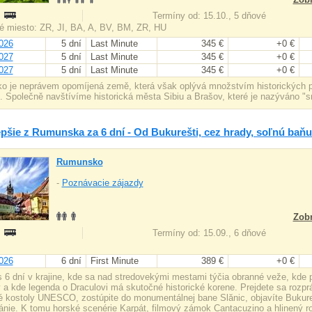
:
Termíny od: 15.10., 5 dňové
 miesto: ZR, JI, BA, A, BV, BM, ZR, HU
026
5 dní
Last Minute
345 €
+0 €
027
5 dní
Last Minute
345 €
+0 €
027
5 dní
Last Minute
345 €
+0 €
 je neprávem opomíjená země, která však oplývá množstvím historických pa
. Společně navštívíme historická města Sibiu a Brašov, které je nazýváno "s
epšie z Rumunska za 6 dní - Od Bukurešti, cez hrady, soľnú baň
Rumunsko
-
Poznávacie zájazdy
Zobr
:
Termíny od: 15.09., 6 dňové
026
6 dní
First Minute
389 €
+0 €
 6 dní v krajine, kde sa nad stredovekými mestami týčia obranné veže, kde 
y a kde legenda o Draculovi má skutočné historické korene. Prejdete sa rozpr
 kostoly UNESCO, zostúpite do monumentálnej bane Slănic, objavíte Bukure
ánie. K tomu horské scenérie Karpát, filmový zámok Cantacuzino a hlinený r