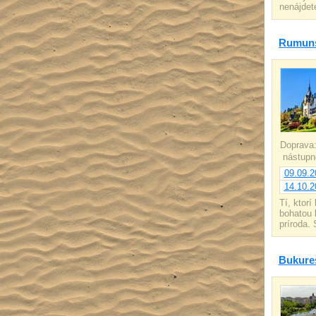
nenájdet
Rumuns
Doprava
nástupn
09.09.2
14.10.2
Tí, ktor
bohatou 
príroda.
Bukureš