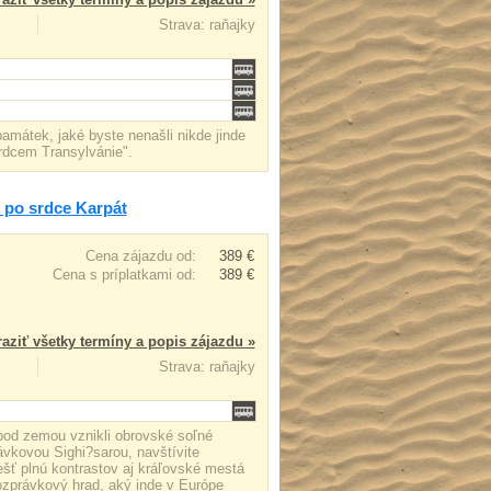
Strava: raňajky
mátek, jaké byste nenašli nikde jinde
rdcem Transylvánie".
u po srdce Karpát
Cena zájazdu od:
389 €
Cena s príplatkami od:
389 €
aziť všetky termíny a popis zájazdu »
Strava: raňajky
pod zemou vznikli obrovské soľné
ávkovou Sighi?sarou, navštívite
šť plnú kontrastov aj kráľovské mestá
ozprávkový hrad, aký inde v Európe