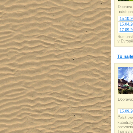
Doprava
nástupné
15.10.2
15.04.2
17.09.2
Rumunsko
v Evropě
To najl
Doprava
15.09.2
Čaká vás
katedrál
opevnené
Transylv