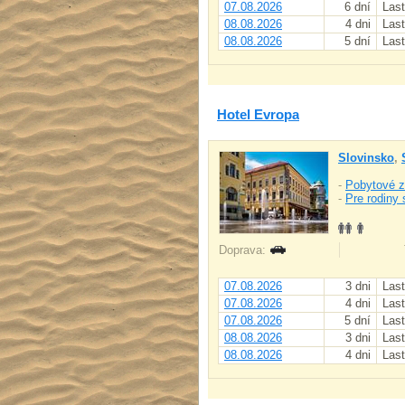
07.08.2026
6 dní
Last
08.08.2026
4 dni
Last
08.08.2026
5 dní
Last
Hotel Evropa
Slovinsko
,
-
Pobytové z
-
Pre rodiny 
Doprava:
07.08.2026
3 dni
Last
07.08.2026
4 dni
Last
07.08.2026
5 dní
Last
08.08.2026
3 dni
Last
08.08.2026
4 dni
Last