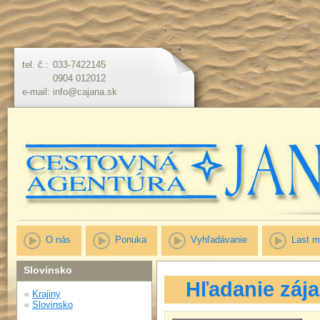
tel. č.:
033-7422145
0904 012012
e-mail:
info@cajana.sk
O nás
Ponuka
Vyhľadávanie
Last m
Slovinsko
Hľadanie záj
«
Krajiny
«
Slovinsko