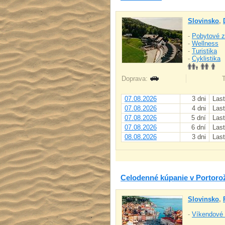
Slovinsko
,
-
Pobytové z
-
Wellness
-
Turistika
-
Cyklistika
Doprava:
T
07.08.2026
3 dni
Last
07.08.2026
4 dni
Last
07.08.2026
5 dní
Last
07.08.2026
6 dní
Last
08.08.2026
3 dni
Last
Celodenné kúpanie v Portoro
Slovinsko
,
-
Víkendové 