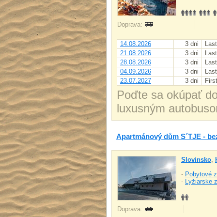
Doprava:
14.08.2026
3 dni
Last
21.08.2026
3 dni
Last
28.08.2026
3 dni
Last
04.09.2026
3 dni
Last
23.07.2027
3 dni
Firs
Poďte sa okúpať do
luxusným autobusom
Apartmánový dům S´TJE - be
Slovinsko
,
-
Pobytové z
-
Lyžiarske 
Doprava: