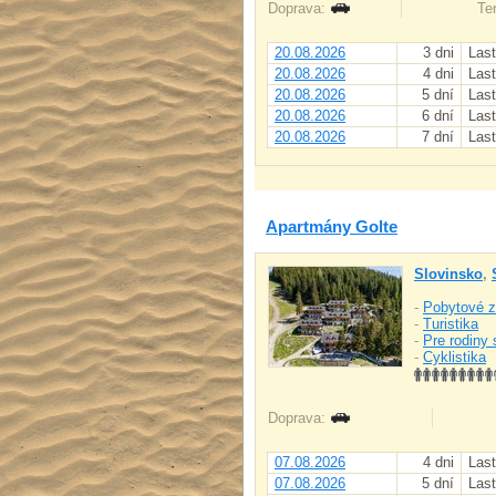
Doprava:
Ter
20.08.2026
3 dni
Last
20.08.2026
4 dni
Last
20.08.2026
5 dní
Last
20.08.2026
6 dní
Last
20.08.2026
7 dní
Last
Apartmány Golte
Slovinsko
,
-
Pobytové z
-
Turistika
-
Pre rodiny 
-
Cyklistika
Doprava:
07.08.2026
4 dni
Last
07.08.2026
5 dní
Last