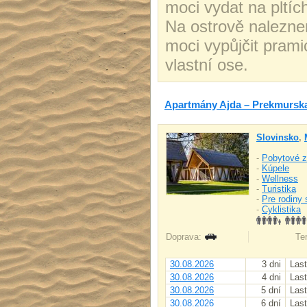
moci vydat na pltíc
Na ostrově nalezne
moci vypůjčit prami
vlastní ose.
Apartmány Ajda – Prekmursk
Slovinsko
,
-
Pobytové z
-
Kúpele
-
Wellness
-
Turistika
-
Pre rodiny 
-
Cyklistika
Doprava:
Ter
30.08.2026
3 dni
Last
30.08.2026
4 dni
Last
30.08.2026
5 dní
Last
30.08.2026
6 dní
Last