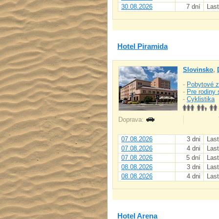
30.08.2026
7 dní
Last
Hotel Piramida
Slovinsko
,
-
Pobytové z
-
Pre rodiny 
-
Cyklistika
Doprava:
07.08.2026
3 dni
Last
07.08.2026
4 dni
Last
07.08.2026
5 dní
Last
08.08.2026
3 dni
Last
08.08.2026
4 dni
Last
Hotel Arena