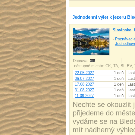
Jednodenní výlet k jezeru Ble
Slovinsko
,
-
Poznávacie
-
Jednodňov
Doprava:
nástupné miesto: CK, TA, BI, BV,
22.05.2027
1 deň
Last
06.07.2027
1 deň
Last
17.08.2027
1 deň
Last
31.08.2027
1 deň
Last
11.09.2027
1 deň
Last
Nechte se okouzlit
přijedeme do měste
vydáme se na Bleds
mít nádherný výhle