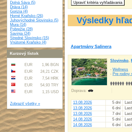
Dolná Sáva (5)
Dráva (14)
Gorizia (4)
Horné Kraňsko (26)
Výsledky hľa
Juhovýchodné Slovinsko (5)
Mura (14)
Pobrežie (28)
Savinja (24)
Stredné Slovinsko (15)
Vnútorné Kraňsko (4)
Apartmány Salinera
Kurzový lístok
Slovinsko
,
EUR
1,96 BGN
-
Wellness
EUR
24,21 CZK
-
Pre rodiny 
EUR
7,54 HRK
EUR
54,93 TRY
Doprava:
EUR
1,15 USD
13.08.2026
5 dní
Last
Zobraziť všetky »
13.08.2026
6 dní
Last
13.08.2026
7 dní
Last
14.08.2026
5 dní
Last
14.08.2026
6 dní
Last