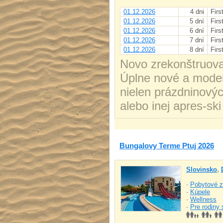
01.12.2026
4 dni
Firs
01.12.2026
5 dní
Firs
01.12.2026
6 dní
Firs
01.12.2026
7 dní
Firs
01.12.2026
8 dní
Firs
Novo zrekonštruovan
Úplne nové a moder
nielen prázdninovýc
alebo inej apres-sk
Bungalovy Terme Ptuj 2026
Slovinsko
,
-
Pobytové z
-
Kúpele
-
Wellness
-
Pre rodiny 