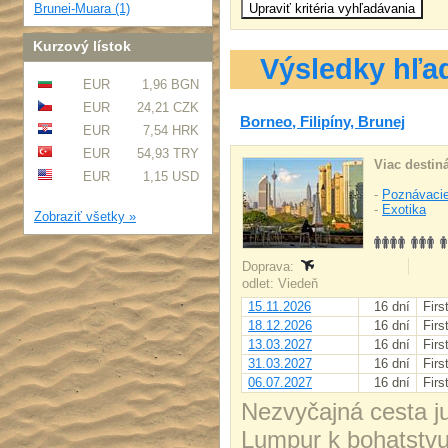
Brunei-Muara (1)
Kurzový lístok
Výsledky hľa
EUR
1,96 BGN
EUR
24,21 CZK
Borneo, Filipíny, Brunej
EUR
7,54 HRK
EUR
54,93 TRY
Viac destiná
EUR
1,15 USD
-
Poznávacie
-
Exotika
Zobraziť všetky »
Doprava:
odlet: Viedeň
15.11.2026
16 dní
Firs
18.12.2026
16 dní
Firs
13.03.2027
16 dní
Firs
31.03.2027
16 dní
Firs
06.07.2027
16 dní
Firs
Nezvyčajná cesta 
Lumpur k bohatstvu