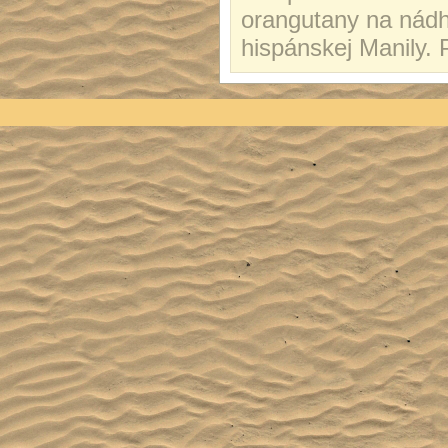
orangutany na nádhe
hispánskej Manily. 