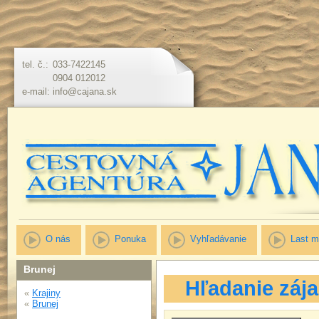
tel. č.:
033-7422145
0904 012012
e-mail:
info@cajana.sk
O nás
Ponuka
Vyhľadávanie
Last m
Brunej
Hľadanie záj
«
Krajiny
«
Brunej