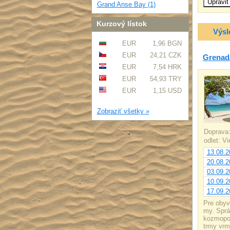
Grand Anse Bay (1)
Kurzový lístok
Výsl
EUR
1,96 BGN
EUR
24,21 CZK
Grenada
EUR
7,54 HRK
EUR
54,93 TRY
EUR
1,15 USD
Zobraziť všetky »
Doprava
odlet: V
13.08.2
20.08.2
03.09.2
10.09.2
17.09.2
Pre obyv
my. Sprá
kozmopol
trmy vrm