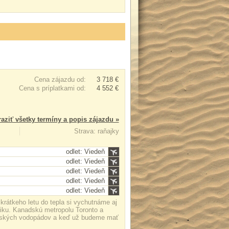
Cena zájazdu od:
3 718 €
Cena s príplatkami od:
4 552 €
aziť všetky termíny a popis zájazdu »
Strava: raňajky
odlet: Viedeň
odlet: Viedeň
odlet: Viedeň
odlet: Viedeň
odlet: Viedeň
krátkeho letu do tepla si vychutnáme aj
iku. Kanadskú metropolu Toronto a
arských vodopádov a keď už budeme mať