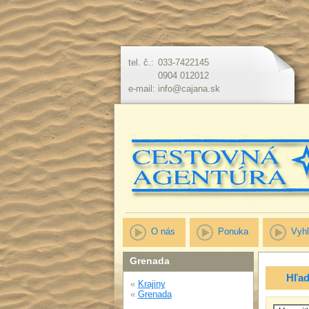
tel. č.:
033-7422145
0904 012012
e-mail:
info@cajana.sk
O nás
Ponuka
Vyhľ
Grenada
Hľad
«
Krajiny
«
Grenada