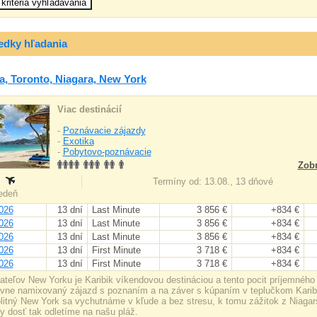
edky hľadania
, Toronto, Niagara, New York
Viac destinácií
-
Poznávacie zájazdy
-
Exotika
-
Pobytovo-poznávacie
Zobr
:
Termíny od: 13.08., 13 dňové
iedeň
026
13 dní
Last Minute
3 856 €
+834 €
026
13 dní
Last Minute
3 856 €
+834 €
026
13 dní
Last Minute
3 856 €
+834 €
026
13 dní
First Minute
3 718 €
+834 €
026
13 dní
First Minute
3 718 €
+834 €
ateľov New Yorku je Karibik víkendovou destináciou a tento pocit príjemného 
vne namixovaný zájazd s poznaním a na záver s kúpaním v teplučkom Karib
itný New York sa vychutnáme v kľude a bez stresu, k tomu zážitok z Niag
y dosť tak odletíme na našu pláž.