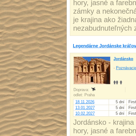
hory, jasné a fareb
zámky a nekonečná 
je krajina ako žiad
nezabudnuteľných z
Legendárne Jordánske kráľovs
Jordánsko
-
Poznávacie
Doprava:
odlet: Praha
18.11.2026
5 dní
Firs
13.01.2027
5 dní
Firs
10.02.2027
5 dní
Firs
Jordánsko - krajina
hory, jasné a fareb