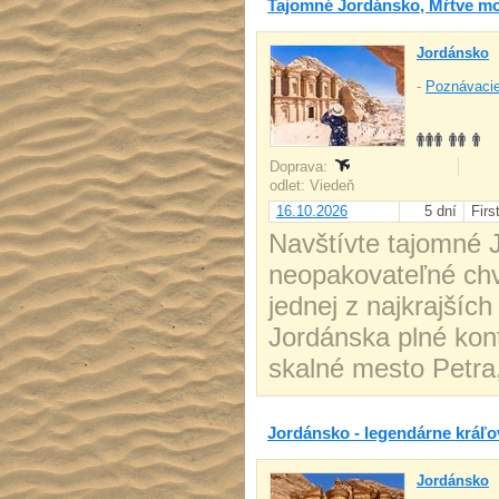
Tajomné Jordánsko, Mŕtve m
Jordánsko
-
Poznávacie
Doprava:
odlet: Viedeň
16.10.2026
5 dní
Firs
Navštívte tajomné 
neopakovateľné chv
jednej z najkrajšíc
Jordánska plné kon
skalné mesto Petra,
Jordánsko - legendárne kráľov
Jordánsko