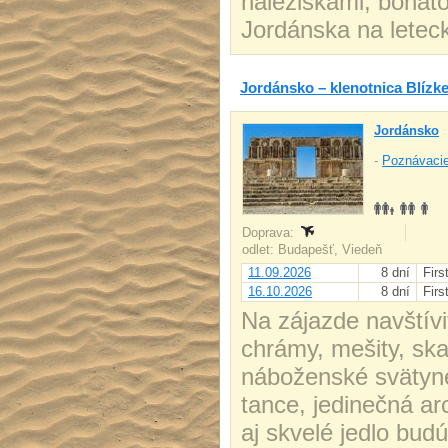
náleziskami, bohato
Jordánska na letec
Jordánsko – klenotnica Blíz
Jordánsko
-
Poznávacie
Doprava:
odlet: Budapešť, Viedeň
11.09.2026
8 dní
Firs
16.10.2026
8 dní
Firs
Na zájazde navštívi
chrámy, mešity, ska
náboženské svätyne
tance, jedinečná a
aj skvelé jedlo bu