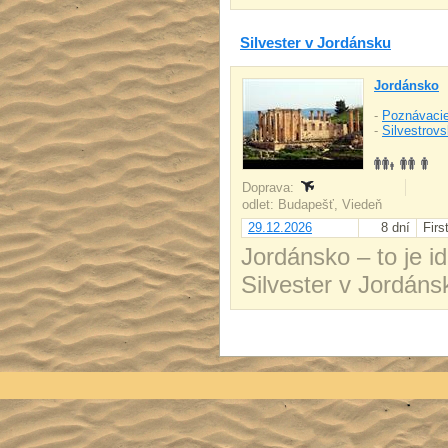
Silvester v Jordánsku
Jordánsko
-
Poznávacie
-
Silvestrov
Doprava:
odlet: Budapešť, Viedeň
29.12.2026
8 dní
Firs
Jordánsko – to je i
Silvester v Jordán