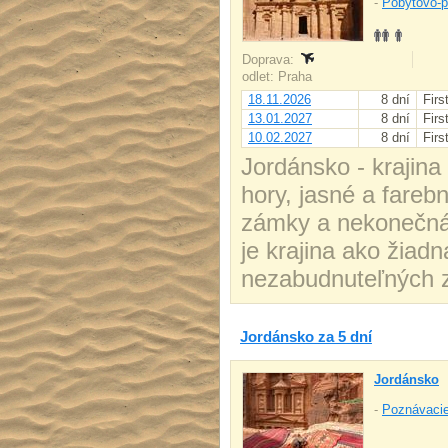
-
Pobytovo-p
Doprava:
odlet: Praha
18.11.2026
8 dní
Firs
13.01.2027
8 dní
Firs
10.02.2027
8 dní
Firs
Jordánsko - krajina
hory, jasné a fareb
zámky a nekonečná 
je krajina ako žiad
nezabudnuteľných z
Jordánsko za 5 dní
Jordánsko
-
Poznávacie