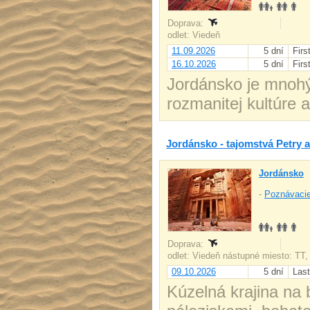
Doprava:
odlet: Viedeň
11.09.2026
5 dní
Firs
16.10.2026
5 dní
Firs
Jordánsko je mnohý
rozmanitej kultúre a 
Jordánsko - tajomstvá Petry 
Jordánsko
-
Poznávacie
Doprava:
odlet: Viedeň nástupné miesto: TT
09.10.2026
5 dní
Last
Kúzelná krajina na