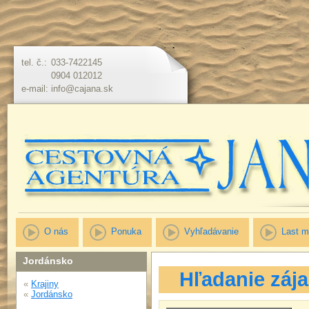
tel. č.:
033-7422145
0904 012012
e-mail:
info@cajana.sk
O nás
Ponuka
Vyhľadávanie
Last m
Jordánsko
Hľadanie záj
«
Krajiny
«
Jordánsko