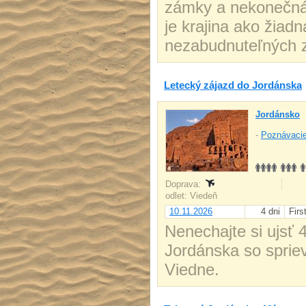
zámky a nekonečná 
je krajina ako žiad
nezabudnuteľných z
Letecký zájazd do Jordánska
Jordánsko
-
Poznávacie
Doprava:
odlet: Viedeň
10.11.2026
4 dni
Firs
Nenechajte si ujsť 
Jordánska so spriev
Viedne.