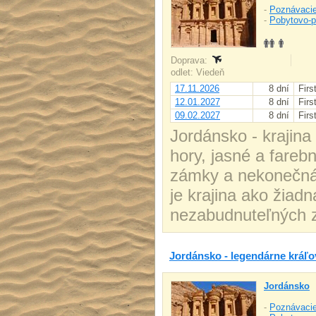
-
Poznávacie
-
Pobytovo-p
Doprava:
odlet: Viedeň
17.11.2026
8 dní
Firs
12.01.2027
8 dní
Firs
09.02.2027
8 dní
Firs
Jordánsko - krajina
hory, jasné a fareb
zámky a nekonečná 
je krajina ako žiad
nezabudnuteľných z
Jordánsko - legendárne kráľov
Jordánsko
-
Poznávacie