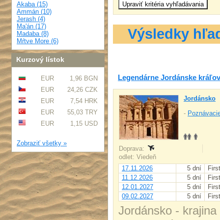
Akaba (15)
Ammán (10)
Jerash (4)
Ma'án (17)
Výsledky hľa
Madaba (8)
Mŕtve More (6)
Kurzový lístok
Legendárne Jordánske kráľovs
EUR
1,96 BGN
EUR
24,26 CZK
Jordánsko
EUR
7,54 HRK
EUR
55,03 TRY
-
Poznávacie
EUR
1,15 USD
Zobraziť všetky »
Doprava:
odlet: Viedeň
17.11.2026
5 dní
Firs
11.12.2026
5 dní
Firs
12.01.2027
5 dní
Firs
09.02.2027
5 dní
Firs
Jordánsko - krajina