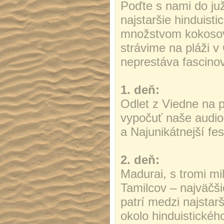
Poďte s nami do juž
najstaršie hinduist
množstvom kokosové
strávime na pláži v
neprestáva fascino
1. deň:
Odlet z Viedne na 
vypočuť naše audio
a Najunikátnejší fest
2. deň:
Madurai, s tromi m
Tamilcov – najväčš
patrí medzi najstar
okolo hinduistick