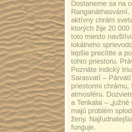
Dostaneme sa na os
Ranganáthasvámí. M
aktívny chrám svet
ktorých žije 20 000
toto miesto navštív
lokálneho sprievodc
lepšie precítite a p
tohto priestoru. Pr
Poznáte indický tri
Sarasvatí – Párvat
priestormi chrámu,
atmosféru. Dozviete
a Tenkalai – „južné
majú problém splodi
ženy. Najľudnatejšia
funguje.