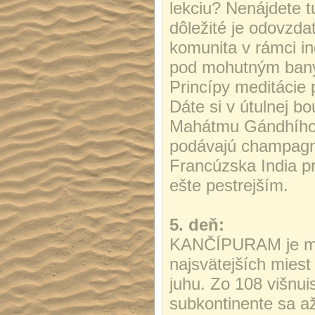
lekciu? Nenájdete t
dôležité je odovzda
komunita v rámci i
pod mohutným bany
Princípy meditácie 
Dáte si v útulnej b
Mahátmu Gándhího 
podávajú champagne
Francúzska India p
ešte pestrejším.
5. deň:
KANČÍPURAM je mo
najsvätejších miest
juhu. Zo 108 višnu
subkontinente sa a