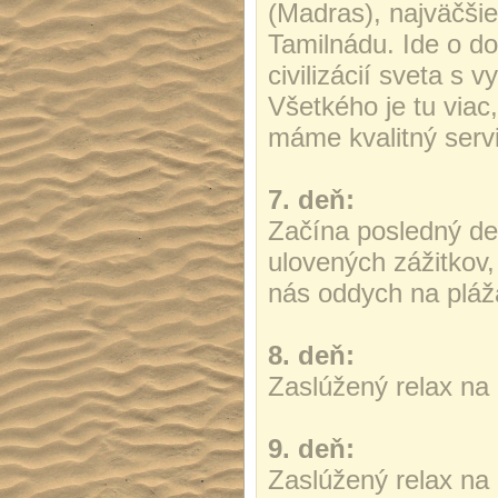
(Madras), najväčši
Tamilnádu. Ide o do
civilizácií sveta s v
Všetkého je tu viac
máme kvalitný servi
7. deň:
Začína posledný deň
ulovených zážitkov,
nás oddych na plá
8. deň:
Zaslúžený relax na 
9. deň:
Zaslúžený relax na 