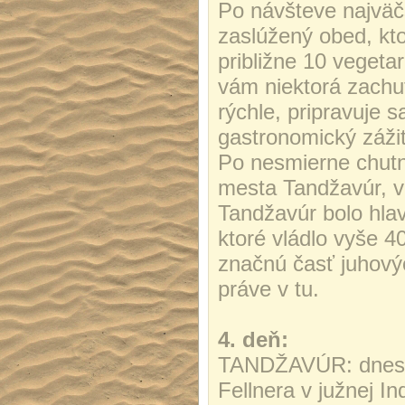
Po návšteve najväč
zaslúžený obed, kt
približne 10 vegeta
vám niektorá zachutí
rýchle, pripravuje s
gastronomický záži
Po nesmierne chut
mesta Tandžavúr, v 
Tandžavúr bolo hla
ktoré vládlo vyše 40
značnú časť juhovýc
práve v tu.
4. deň:
TANDŽAVÚR: dnes n
Fellnera v južnej I