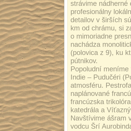
strávime nádherné 
profesionálny lokál
detailov v širších s
km od chrámu, si za
o mimoriadne presn
nachádza monolitic
(polovica z 9), ku 
pútnikov.
Popoludní meníme t
Indie – Pudučéri (P
atmosféru. Pestrofa
naplánované francúz
francúzska trikolóra
katedrála a Víťazný
Navštívime ášram v
vodcu Šrí Aurobind