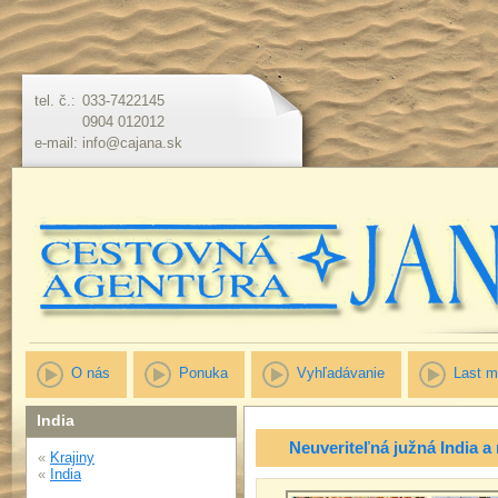
tel. č.:
033-7422145
0904 012012
e-mail:
info@cajana.sk
O nás
Ponuka
Vyhľadávanie
Last m
India
Neuveriteľná južná India a
«
Krajiny
«
India