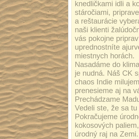
knedličkami idli a 
stáročiami, priprav
a reštaurácie vyber
naši klienti žalúd
vás pokojne priprav
uprednostníte ajurv
miestnych horách.
Nasadáme do klimat
je nudná. Náš CK sp
chaos Indie milujem
prenesieme aj na v
Prechádzame Madu
Vedeli ste, že sa tu
Pokračujeme úrodno
kokosových paliem, 
úrodný raj na Zemi.