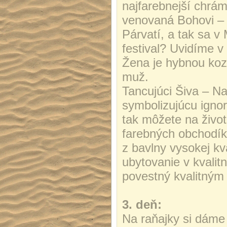
najfarebnejší chrám
venovaná Bohovi – 
Párvatí, a tak sa v
festival? Uvidíme 
Žena je hybnou koz
muž.
Tancujúci Šiva – N
symbolizujúcu ignor
tak môžete na život
farebných obchodík
z bavlny vysokej kv
ubytovanie v kvalit
povestný kvalitným 
3. deň:
Na raňajky si dáme