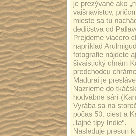
je prezývané ako „
vaišnavistov, pričo
mieste sa tu nachá
dedičstva od Pallav
Prejdeme viacero c
napríklad Arulmigu
fotografie nájdete a
šivaistický chrám K
predchodcu chrámov
Madurai je presláv
Nazrieme do tkáčsky
hodvábne sárí (Kanji
Vyrába sa na storoč
počas 50. ciest a 
„tajné tipy Indie“.
Nasleduje presun k