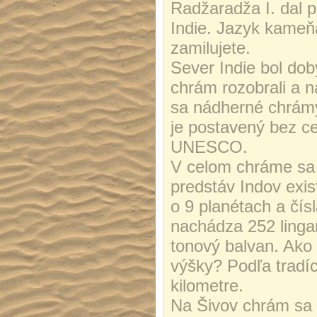
Radžaradža I. dal p
Indie. Jazyk kameň
zamilujete.
Sever Indie bol dob
chrám rozobrali a n
sa nádherné chrámy
je postavený bez ce
UNESCO.
V celom chráme sa 
predstáv Indov exist
o 9 planétach a čís
nachádza 252 lingam
tonový balvan. Ako 
výšky? Podľa tradíc
kilometre.
Na Šivov chrám sa