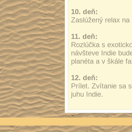
10. deň:
Zaslúžený relax na 
11. deň:
Rozlúčka s exoticko
návšteve Indie bude
planéta a v škále f
12. deň:
Prílet. Zvítanie sa 
juhu Indie.