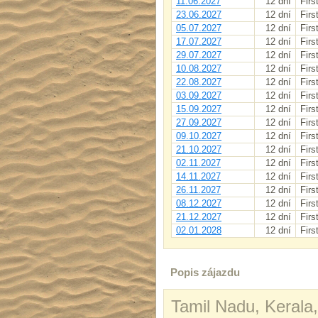
11.06.2027
12 dní
Firs
23.06.2027
12 dní
Firs
05.07.2027
12 dní
Firs
17.07.2027
12 dní
Firs
29.07.2027
12 dní
Firs
10.08.2027
12 dní
Firs
22.08.2027
12 dní
Firs
03.09.2027
12 dní
Firs
15.09.2027
12 dní
Firs
27.09.2027
12 dní
Firs
09.10.2027
12 dní
Firs
21.10.2027
12 dní
Firs
02.11.2027
12 dní
Firs
14.11.2027
12 dní
Firs
26.11.2027
12 dní
Firs
08.12.2027
12 dní
Firs
21.12.2027
12 dní
Firs
02.01.2028
12 dní
Firs
Popis zájazdu
Tamil Nadu, Kerala,