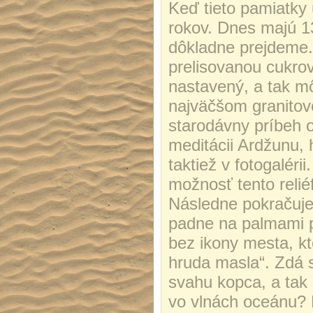
Keď tieto pamiatky 
rokov. Dnes majú 1
dôkladne prejdeme
prelisovanou cukro
nastavený, a tak m
najväčšom granitovo
starodávny príbeh 
meditácii Ardžunu, 
taktiež v fotogaléri
možnosť tento reliéf
Následne pokračuje
padne na palmami p
bez ikony mesta, kt
hruda masla“. Zdá s
svahu kopca, a tak
vo vlnách oceánu?