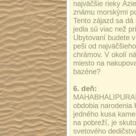
najväčšie rieky Ázi
známu morskými potv
Tento zájazd sa dá
jedla sú viac než pr
Ubytovaní budete v
peši od najväčšieho
chrámov. V okolí ná
miesto na nakupovan
bazéne?
6. deň:
MAHABHALIPURAM: 
obdobia narodenia K
jedného kusa kameňa
na pobreží, je sku
svetového dedičs