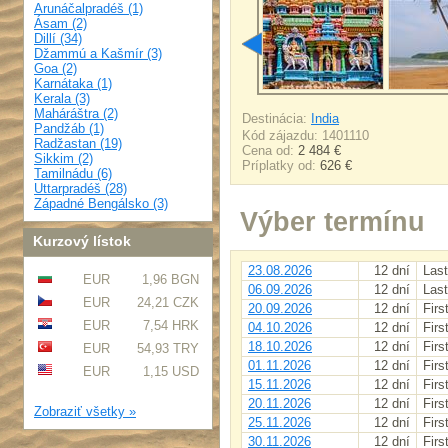
Arunáčalpradéš (1)
Ásam (2)
Dillí (34)
Džammú a Kašmír (3)
Goa (2)
Karnátaka (1)
Kerala (3)
Maháráštra (2)
Destinácia:
India
Pandžáb (1)
Kód zájazdu: 1401110
Radžastan (19)
Cena od:
2 484 €
Sikkim (2)
Príplatky od:
626 €
Tamilnádu (6)
Uttarpradéš (28)
Západné Bengálsko (3)
Výber termínu
Kurzový lístok
23.08.2026
12 dní
Last
EUR
1,96 BGN
06.09.2026
12 dní
Last
EUR
24,21 CZK
20.09.2026
12 dní
Firs
EUR
7,54 HRK
04.10.2026
12 dní
Firs
18.10.2026
12 dní
Firs
EUR
54,93 TRY
01.11.2026
12 dní
Firs
EUR
1,15 USD
15.11.2026
12 dní
Firs
20.11.2026
12 dní
Firs
Zobraziť všetky »
25.11.2026
12 dní
Firs
30.11.2026
12 dní
Firs