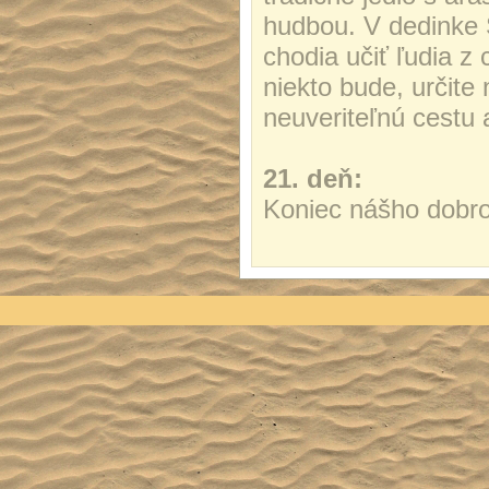
hudbou. V dedinke S
chodia učiť ľudia z 
niekto bude, určit
neuveriteľnú cestu
21. deň:
Koniec nášho dobro