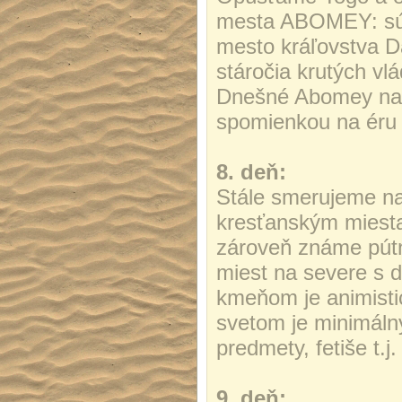
mesta ABOMEY: sú
mesto kráľovstva D
stáročia krutých vl
Dnešné Abomey na d
spomienkou na éru 
8. deň:
Stále smerujeme n
kresťanským miesta
zároveň známe pút
miest na severe s 
kmeňom je animisti
svetom je minimálny
predmety, fetiše t.j.
9. deň: