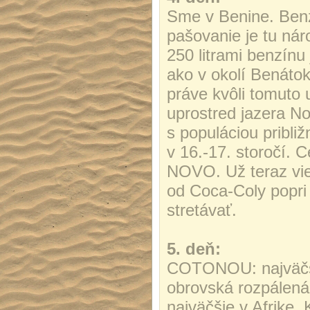
Sme v Benine. Benz
pašovanie je tu ná
250 litrami benzínu
ako v okolí Benáto
práve kvôli tomuto
uprostred jazera N
s populáciou pribli
v 16.-17. storočí.
NOVO. Už teraz vie
od Coca-Coly popri
stretávať.
5. deň:
COTONOU: najväčši
obrovská rozpálená 
najväčšie v Afrike.