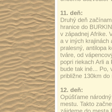
11. deň:
Druhý deň začíname
hranice do BURKIN
v západnej Afrike.
a v iných krajinách
pralesný, antilopa 
tváre, od vápencov
popri riekach Arli a
bude tak iné... Po
približne 130km do
12. deň:
Opúšťame národný 
mestu. Takto začne
zájdeme do mesta