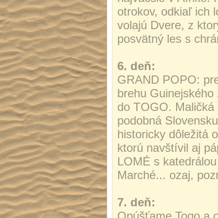
otrokov, odkiaľ ich
volajú Dvere, z kto
posvätný les s ch
6. deň:
GRAND POPO: prejd
brehu Guinejského 
do TOGO. Maličká a
podobná Slovensku.
historicky dôležitá
ktorú navštívil aj p
LOMÉ s katedrálou
Marché... ozaj, po
7. deň:
Opúšťame Togo a o