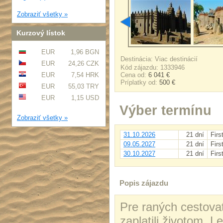
Zobraziť všetky »
Kurzový lístok
EUR
1,96 BGN
Destinácia: Viac destinácií
EUR
24,26 CZK
Kód zájazdu: 1333946
EUR
7,54 HRK
Cena od:
6 041 €
Príplatky od:
500 €
EUR
55,03 TRY
EUR
1,15 USD
Výber termínu
Zobraziť všetky »
31.10.2026
21 dní
Firs
09.05.2027
21 dní
Firs
30.10.2027
21 dní
Firs
Popis zájazdu
Pre raných cestovat
zaplatili životom.