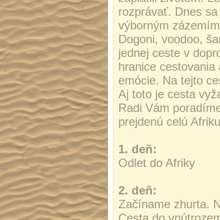
rozprávať. Dnes sa 
výborným zázemím, 
Dogoni, voodoo, ša
jednej ceste v dop
hranice cestovania 
emócie. Na tejto ces
Aj toto je cesta vy
Radi Vám poradíme 
prejdenú celú Afriku
1. deň:
Odlet do Afriky
2. deň:
Začíname zhurta. Ni
Cesta do vnútrozem