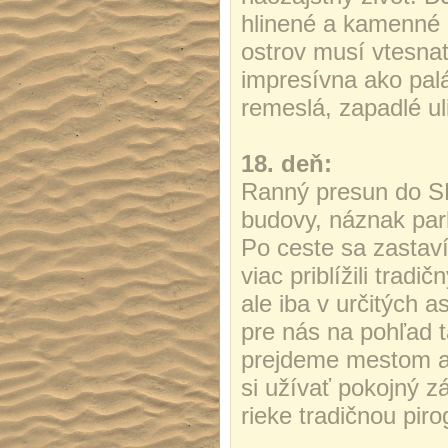
hlinené a kamenné u
ostrov musí vtesnať
impresívna ako palá
remeslá, zapadlé ul
18. deň:
Ranný presun do SE
budovy, náznak park
Po ceste sa zastav
viac priblížili tra
ale iba v určitých as
pre nás na pohľad t
prejdeme mestom a 
si užívať pokojný z
rieke tradičnou pi