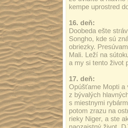
kempe uprostred do
16. deň:
Doobeda ešte strá
Songho, kde sú zná
obriezky. Presúvame
Mali. Leží na sútoku
a my si tento život
17. deň:
Opúšťame Mopti a v
z bývalých hlavných
s miestnymi rybárm
potom zrazu na ost
rieky Niger, a ste a
naozajstný život. 