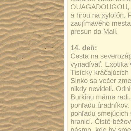
OUAGADOUGOU, kde
a hrou na xylofón. 
zaujímavého mesta s
presun do Mali.
14. deň:
Cesta na severozápa
vynadívať. Exotika
Tisícky kráčajúcich
Slnko sa večer zme
nikdy nevideli. Od
Burkinu máme radi.
pohľadu úradníkov, 
pohľadu smejúcich 
hranici. Čisté béž
pásmo, kde by sme 