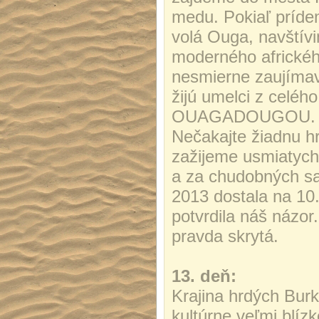
medu. Pokiaľ príde
volá Ouga, navští
moderného afrického
nesmierne zaujím
žijú umelci z celéh
OUAGADOUGOU. Sme 
Nečakajte žiadnu h
zažijeme usmiatych,
a za chudobných sa
2013 dostala na 10.
potvrdila náš názo
pravda skrytá.
13. deň:
Krajina hrdých Burk
kultúrne veľmi blíz