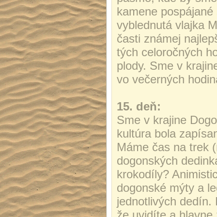
kamene pospájané š
vyblednutá vlajka M
časti známej najle
tých celoročných ho
plody. Sme v kraji
vo večerných hodin
15. deň:
Sme v krajine Dog
kultúra bola zapís
Máme čas na trek (
dogonských dedinká
krokodíly? Animistic
dogonské mýty a l
jednotlivých dedí
že uvidíte a hlavn