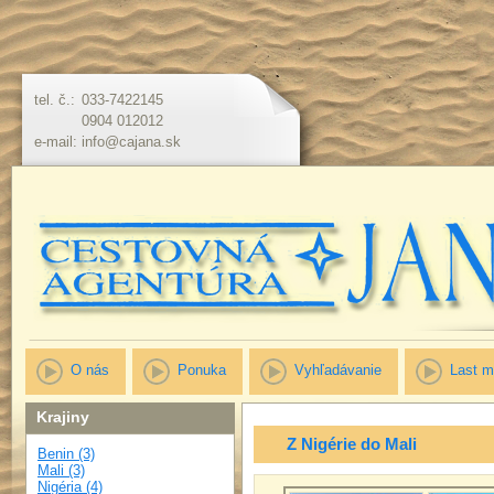
tel. č.:
033-7422145
0904 012012
e-mail:
info@cajana.sk
O nás
Ponuka
Vyhľadávanie
Last m
Krajiny
Z Nigérie do Mali
Benin (3)
Mali (3)
Nigéria (4)