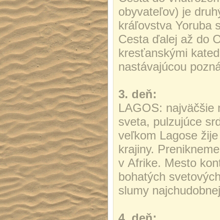
obyvateľov) je dru
kráľovstva Yoruba s
Cesta ďalej až do
kresťanskými kated
nastávajúcou pozn
3. deň:
LAGOS: najväčšie m
sveta, pulzujúce srd
veľkom Lagose žije 
krajiny. Prenikneme
v Afrike. Mesto kon
bohatých svetových
slumy najchudobnej
4. deň: