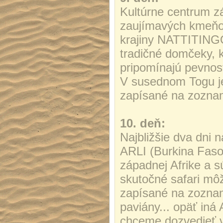
Kultúrne centrum z
zaujímavých kmeňo
krajiny NATTITING
tradičné domčeky, k
pripomínajú pevnost
V susednom Togu je 
zapísané na zozn
10. deň:
Najbližšie dva dni 
ARLI (Burkina Faso
západnej Afrike a 
skutočné safari môž
zapísané na zoznam
paviány... opäť iná
chceme dozvedieť vi