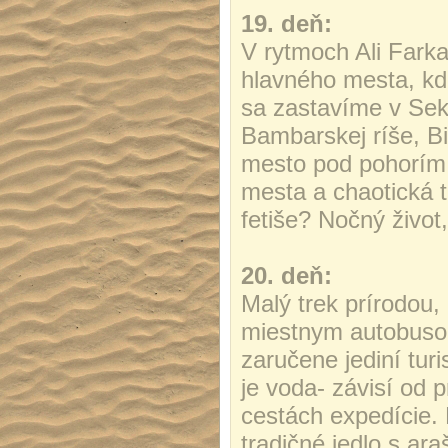
19. deň:
V rytmoch Ali Fark
hlavného mesta, k
sa zastavíme v Sek
Bambarskej ríše, 
mesto pod pohorím
mesta a chaotická t
fetiše? Nočný život
20. deň:
Malý trek prírodou,
miestnym autobuso
zaručene jediní tur
je voda- závisí od 
cestách expedície. 
tradičné jedlo s ar