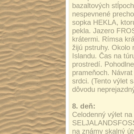
bazaltových stĺpoch
nespevnené prechody
sopka HEKLA, ktorú
pekla. Jazero FRO
krátermi. Rímsa kr
žijú pstruhy. Okolo
Islandu. Čas na tú
prostredí. Pohodlne
prameňoch. Návrat 
srdci. (Tento výlet
dôvodu neprejazdný
8. deň:
Celodenný výlet na
SELJALANDSFOSS a
na známy skalný ú