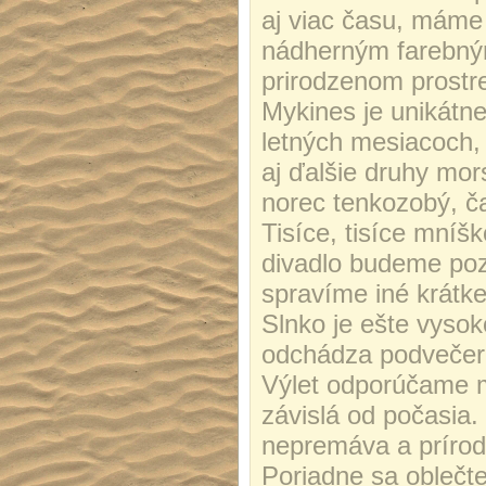
aj viac času, máme
nádherným farebný
prirodzenom prostre
Mykines je unikátn
letných mesiacoch, 
aj ďalšie druhy mor
norec tenkozobý, čaj
Tisíce, tisíce mníš
divadlo budeme poz
spravíme iné krátk
Slnko je ešte vysok
odchádza podvečer 
Výlet odporúčame mi
závislá od počasia.
nepremáva a prírodn
Poriadne sa oblečt