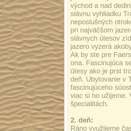
východ a nad dedin
slávnu vyhliadku Tr
neposlušných otrok
pri najväčšom jaze
slávnych útesov zí
jazero vyzerá akob
Ak by ste pre Faersk
ona. Fascinujúca se
útesy ako je prst tr
deň. Ubytovanie v T
fascinujúceho súost
viac si ho užijeme.
špecialitách.
2. deň:
Ráno využijeme čas