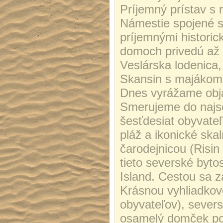
Príjemný prístav s 
Námestie spojené s
príjemnými historic
domoch privedú až 
Veslárska lodenica,
Skansin s majákom, 
Dnes vyrážame obja
Smerujeme do najse
šesťdesiat obyvateľ
pláž a ikonické sk
čarodejnicou (Risin
tieto severské byto
Island. Cestou sa
Krásnou vyhliadkov
obyvateľov), severs
osamelý domček pokr