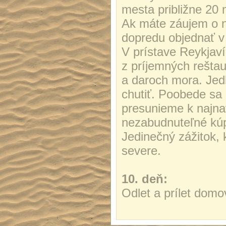
mesta približne 20 
Ak máte záujem o ni
dopredu objednať v
V prístave Reykjav
z príjemných reštau
a daroch mora. Jed
chutiť. Poobede sa 
presunieme k najnav
nezabudnuteľné kúp
Jedinečný zážitok,
severe.
10. deň:
Odlet a prílet domo