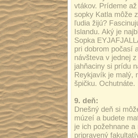
vtákov. Prídeme až
sopky Katla môže z
ľudia žijú? Fascinu
Islandu. Aký je naj
Sopka EYJAFJALLAJ
pri dobrom počasí 
návšteva v jednej z
jahňaciny si prídu 
Reykjavík je malý, 
špičku. Ochutnáte.
9. deň:
Dnešný deň si môže
múzeí a budete mať 
je ich požehnane a
pripravený fakultatí