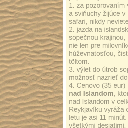
1. za pozorovaním v
a sviňuchy žijúce v
safari, nikdy neviet
2. jazda na islands
sopečnou krajinou, 
nie len pre milovní
húževnatosťou, čis
töltom.
3. výlet do útrob s
možnosť nazrieť do 
4. Cenovo (35 eur) 
nad Islandom
, kt
nad Islandom v ce
Reykjavíku vyráža 
letu je asi 11 minú
všetkými desiatimi. 