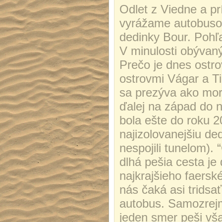
Odlet z Viedne a pr
vyrážame autobuso
dedinky Bour. Pohľa
V minulosti obývan
Prečo je dnes ostr
ostrovmi Vágar a Ti
sa prezýva ako mo
ďalej na západ do 
bola ešte do roku 
najizolovanejšiu d
nespojili tunelom).
dlhá pešia cesta je
najkrajšieho faers
nás čaká asi trids
autobus. Samozrejm
jeden smer peši vš