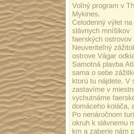
Voľný program v Tho
Mykines.
Celodenný výlet na 
slávnych mníšikov b
faerských ostrovov
Neuveriteľný zážit
ostrove Vágar odkia
Samotná plavba Atla
sama o sebe zážitk
ktorú tu nájdete. V 
zastavíme v miestne
vychutnáme faerské 
domáceho koláča, a
Po nenáročnom turi
okruh k slávnemu m
km a zaberie nám pr