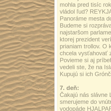
mohla pred tisíc ro
vládol ľud? REYKJA
Panoráme mesta dom
Budeme si rozprávať
najstaršom parlamen
ktorej prezident ver
prianiam trollov. O 
chcela vysťahovať z
Povieme si aj príbe
vedeli ste, že na I
Kupujú si ich Grónč
7. deň:
Čakajú nás slávn
smerujeme do vnútr
vodopáde HJALPARF