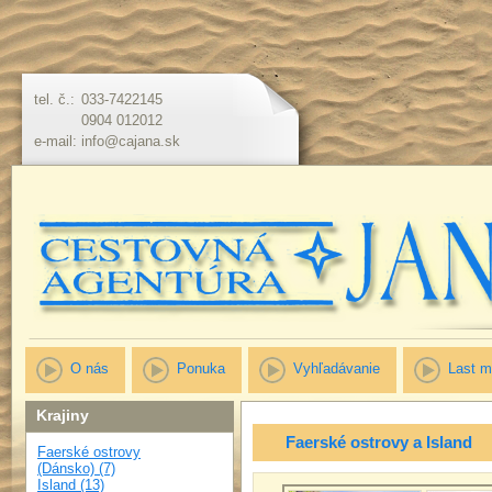
tel. č.:
033-7422145
0904 012012
e-mail:
info@cajana.sk
O nás
Ponuka
Vyhľadávanie
Last m
Krajiny
Faerské ostrovy a Island
Faerské ostrovy
(Dánsko) (7)
Island (13)