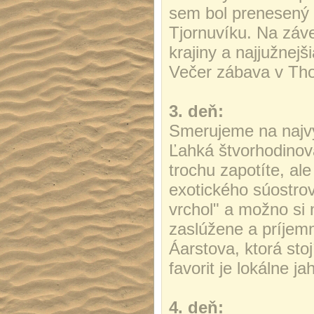
sem bol prenesený 
Tjornuvíku. Na záv
krajiny a najjužnej
Večer zábava v Tho
3. deň:
Smerujeme na najvy
Ľahká štvorhodinová
trochu zapotíte, ale
exotického súostro
vrchol" a možno si 
zaslúžene a príjem
Áarstova, ktorá sto
favorit je lokálne j
4. deň: