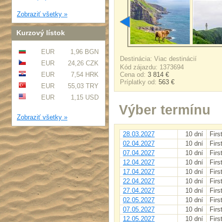
Zobraziť všetky »
Kurzový lístok
EUR
1,96 BGN
Destinácia: Viac destinácií
EUR
24,26 CZK
Kód zájazdu: 1373694
EUR
7,54 HRK
Cena od:
3 814 €
Príplatky od:
563 €
EUR
55,03 TRY
EUR
1,15 USD
Výber termínu
Zobraziť všetky »
28.03.2027
10 dní
Firs
02.04.2027
10 dní
Firs
07.04.2027
10 dní
Firs
12.04.2027
10 dní
Firs
17.04.2027
10 dní
Firs
22.04.2027
10 dní
Firs
27.04.2027
10 dní
Firs
02.05.2027
10 dní
Firs
07.05.2027
10 dní
Firs
12.05.2027
10 dní
Firs