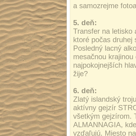
a samozrejme foto
5. deň:
Transfer na letisko 
ktoré počas druhej 
Posledný lacný alko
mesačnou krajinou 
najpokojnejších hla
žije?
6. deň:
Zlatý islandský tr
aktívny gejzír ST
všetkým gejzírom. 
ALMANNAGIA, kde 
vzďaľujú. Miesto na