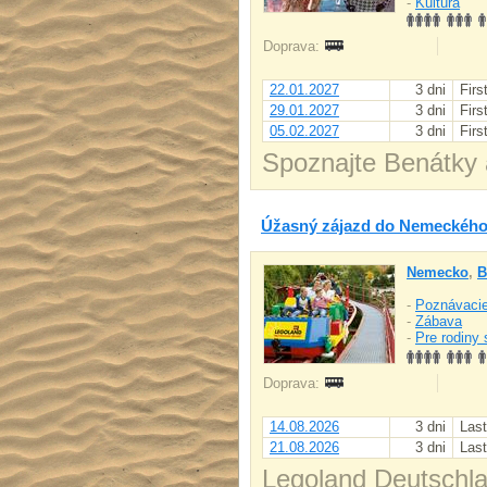
-
Kultúra
Doprava:
22.01.2027
3 dni
Firs
29.01.2027
3 dni
Firs
05.02.2027
3 dni
Firs
Spoznajte Benátky a
Úžasný zájazd do Nemeckého
Nemecko
,
B
-
Poznávacie
-
Zábava
-
Pre rodiny 
Doprava:
14.08.2026
3 dni
Last
21.08.2026
3 dni
Last
Legoland Deutschlan