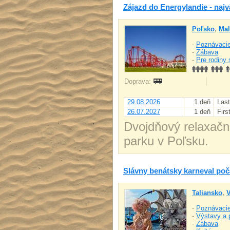
Zájazd do Energylandie - naj
Poľsko
,
Mal
-
Poznávacie
-
Zábava
-
Pre rodiny 
Doprava:
29.08.2026
1 deň
Last
26.07.2027
1 deň
Firs
Dvojdňový relaxačn
parku v Poľsku.
Slávny benátsky karneval po
Taliansko
,
V
-
Poznávacie
-
Výstavy a 
-
Zábava