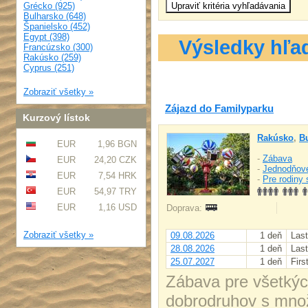
Grécko (925)
Bulharsko (648)
Španielsko (452)
Egypt (398)
Výsledky hľa
Francúzsko (300)
Rakúsko (259)
Cyprus (251)
Zobraziť všetky »
Zájazd do Familyparku
Kurzový lístok
Rakúsko
,
B
EUR
1,96 BGN
-
Zábava
EUR
24,20 CZK
-
Jednodňov
EUR
7,54 HRK
-
Pre rodiny 
EUR
54,97 TRY
EUR
1,16 USD
Doprava:
Zobraziť všetky »
09.08.2026
1 deň
Last
28.08.2026
1 deň
Last
25.07.2027
1 deň
Firs
Zábava pre všetkých
dobrodruhov s množs