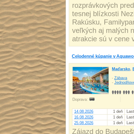
rozprávkových pred
tesnej blízkosti Ne
Rakúsku, Familypar
veľkých aj malých 
atrakcie sú v cene 
Celodenné kúpanie v Aquawo
Maďarsko
,
-
Zábava
-
Jednodňov
Doprava:
14.08.2026
1 deň
Last
16.08.2026
1 deň
Last
25.08.2026
1 deň
Last
Zájazd do Budapešt