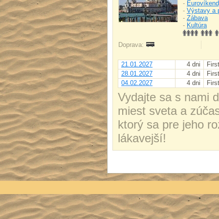
-
Eurovíken
-
Výstavy a 
-
Zábava
-
Kultúra
Doprava:
21.01.2027
4 dni
Firs
28.01.2027
4 dni
Firs
04.02.2027
4 dni
Firs
Vydajte sa s nami d
miest sveta a zúča
ktorý sa pre jeho r
lákavejší!