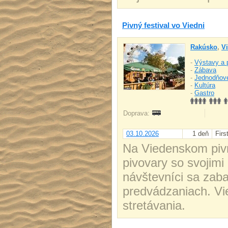
Pivný festival vo Viedni
Rakúsko
,
V
-
Výstavy a 
-
Zábava
-
Jednodňov
-
Kultúra
-
Gastro
Doprava:
03.10.2026
1 deň
Firs
Na Viedenskom pivn
pivovary so svojimi
návštevníci sa zab
predvádzaniach. Vi
stretávania.