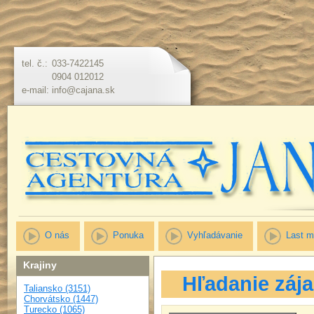
tel. č.:
033-7422145
0904 012012
e-mail:
info@cajana.sk
O nás
Ponuka
Vyhľadávanie
Last m
Krajiny
Hľadanie záj
Taliansko (3151)
Chorvátsko (1447)
Turecko (1065)