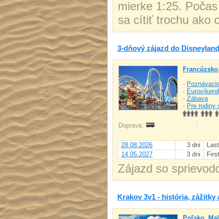
mierke 1:25. Počas 
sa cítiť trochu ako o
3-dňový zájazd do Disneyland
Francúzsko
-
Poznávacie
-
Eurovíken
-
Zábava
-
Pre rodiny 
Doprava:
28.08.2026
3 dni
Last
14.05.2027
3 dni
Firs
Zájazd so sprievod
Krakov 3v1 - história, zážitky
Poľsko
,
Mal