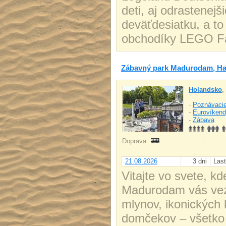
deti, aj odrastenejš
deväťdesiatku, a to
obchodíky LEGO Fab
Zábavný park Madurodam, Ha
Holandsko
,
-
Poznávacie
-
Eurovíken
-
Zábava
Doprava:
21.08.2026
3 dni
Last
Vitajte vo svete, k
Madurodam vás vezm
mlynov, ikonických
domčekov – všetko 