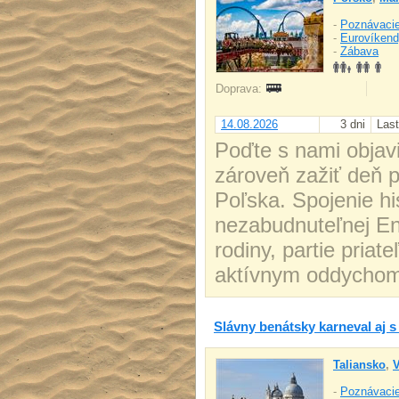
-
Poznávacie
-
Eurovíken
-
Zábava
Doprava:
14.08.2026
3 dni
Last
Poďte s nami objavi
zároveň zažiť deň 
Poľska. Spojenie hi
nezabudnuteľnej En
rodiny, partie priat
aktívnym oddychom
Slávny benátsky karneval aj 
Taliansko
,
V
-
Poznávacie