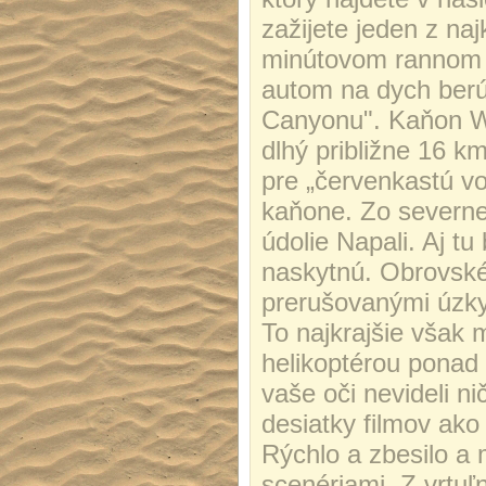
zažijete jeden z na
minútovom rannom l
autom na dych berú
Canyonu". Kaňon Wa
dlhý približne 16 k
pre „červenkastú vo
kaňone. Zo severne
údolie Napali. Aj t
naskytnú. Obrovské
prerušovanými úzky
To najkrajšie však
helikoptérou ponad
vaše oči nevideli ni
desiatky filmov ako 
Rýchlo a zbesilo a
scenériami. Z vrtu