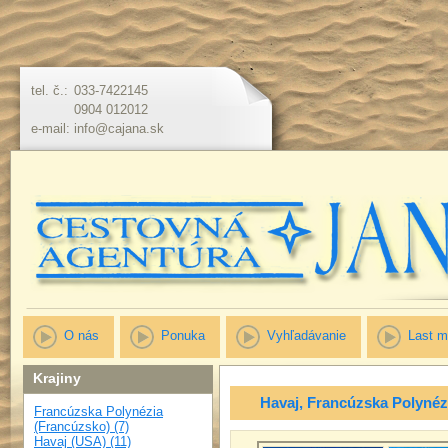
tel. č.:
033-7422145
0904 012012
e-mail:
info@cajana.sk
O nás
Ponuka
Vyhľadávanie
Last m
Krajiny
Havaj, Francúzska Polynézi
Francúzska Polynézia
(Francúzsko) (7)
Havaj (USA) (11)