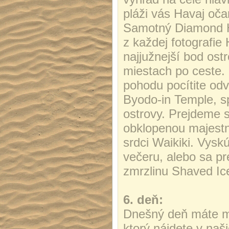
pláži vás Havaj oča
Samotný Diamond He
z každej fotografi
najjužnejší bod ost
miestach po ceste.
pohodu pocítite od
Byodo-in Temple, s
ostrovy. Prejdeme 
obklopenou majest
srdci Waikiki. Vysk
večeru, alebo sa pr
zmrzlinu Shaved Ic
6. deň:
Dnešný deň máte mo
ktorý nájdete v naš