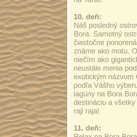
10. deň:
Náš posledný ostrov
Bora. Samotný ostr
čiastočne ponorená
známe ako motu. Os
niečím ako giganti
neustále menia pod
exotickým názvom O
podľa Vášho výberu
lagúny na Bora Bora
destináciu a všetky 
raji raja!
11. deň:
Relax na Bora Bora