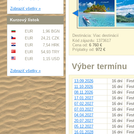
Zobraziť všetky »
Kurzový lístok
EUR
1,96 BGN
Destinácia: Viac destinácií
EUR
24,21 CZK
Kód zájazdu: 1373617
EUR
7,54 HRK
Cena od:
6 760 €
Príplatky od:
972 €
EUR
54,93 TRY
EUR
1,15 USD
Výber termínu
Zobraziť všetky »
13.09.2026
16 dní
Firs
11.10.2026
16 dní
Firs
08.11.2026
16 dní
Firs
17.01.2027
16 dní
Firs
07.02.2027
16 dní
Firs
07.03.2027
16 dní
Firs
04.04.2027
16 dní
Firs
20.07.2027
16 dní
Firs
05.12.2027
16 dní
Firs
16.01.2028
16 dní
Firs