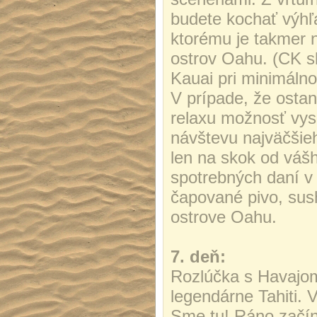
budete kochať výh
ktorému je takmer 
ostrov Oahu. (CK s
Kauai pri minimálno
V prípade, že osta
relaxu možnosť vys
návštevu najväčšie
len na skok od vášh
spotrebných daní v 
čapované pivo, sush
ostrove Oahu.
7. deň:
Rozlúčka s Havajom
legendárne Tahiti. 
Sme tu! Ráno začí