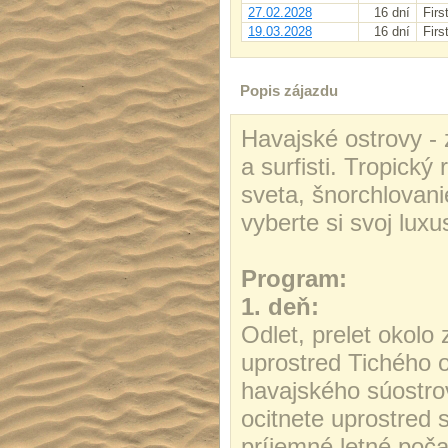
27.02.2028
16 dní
Firs
19.03.2028
16 dní
Firs
Popis zájazdu
Havajské ostrovy -
a surfisti. Tropický
sveta, šnorchlovanie
vyberte si svoj luxu
Program:
1. deň:
Odlet, prelet okol
uprostred Tichého 
havajského súostro
ocitnete uprostred
príjemné letné poča