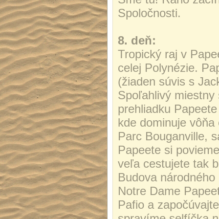
Spoločnosti.
8. deň:
Tropický raj v Pape
celej Polynézie. Pa
(žiaden súvis s Jac
Spoľahlivý miestny
prehliadku Papeete
kde dominuje vôňa 
Parc Bouganville, 
Papeete si povieme 
veľa cestujete tak
Budova národného z
Notre Dame Papeete
Pafio a započúvaj
spravíme selfíčka n