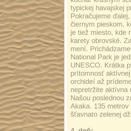
typickej havajskej p
Pokračujeme ďalej,
čiernym pieskom, k
je tiež miesto, kde
karety obrovské. Za
mení. Prichádzame 
National Park je je
UNESCO. Krátka pre
prítomnosť aktívne
orchideí až prídeme
nepretržite aktívna
Našou poslednou z
Akaka. 135 metrov 
šťavnato zelenej d
4. deň: