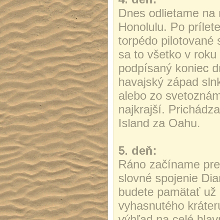
Dnes odlietame na
Honolulu. Po prílet
torpédo pilotované
sa to všetko v roku 
podpísaný koniec d
havajský západ slnk
alebo zo svetoznáme
najkrajší. Prichádz
Island za Oahu.
5. deň:
Ráno začíname preh
slovné spojenie Di
budete pamätať už 
vyhasnutého kráter
výhľad na celé hla