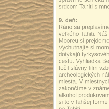
srdcom Tahiti s mno
9. deň:
Ráno sa preplavíme
veľkého Tahiti. Náš
Mooreu si prejdem
Vychutnajte si mom
dotýkajú tyrkysové
cestu. Vyhliadka Be
točil slávny film vz
archeologických nál
miesta. V miestnyc
zakončíme v známej
alkohol produkovan
si to v ľahšej form
na Tahiti.