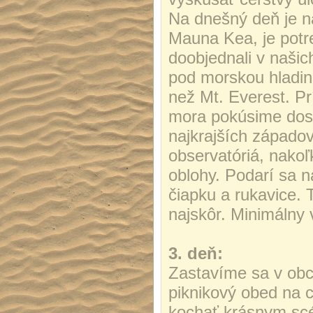
Na dnešný deň je na
Mauna Kea, je potre
doobjednali v našic
pod morskou hladin
než Mt. Everest. P
mora pokúsime dosta
najkrajších západov
observatóriá, nako
oblohy. Podarí sa n
čiapku a rukavice. 
najskôr. Minimálny 
3. deň:
Zastavíme sa v obc
piknikový obed na 
kochať krásnym sc