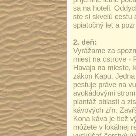
sa na hoteli.
Oddych
ste si skvelú cestu 
spiatočný let a pozr
2. deň:
Vyrážame za spozn
miest na ostrove - 
Havaja na mieste, k
zákon Kapu. Jedna z
pestuje práve na vu
avokádovými stroma
plantáž oblasti a z
kávových zŕn. Zavŕ
Kona káva je tiež 
môžete v lokálnej r
vyskúšať čerstvý ú