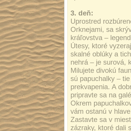
3. deň:
Uprostred rozbúre
Orknejami, sa skrý
kráľovstva – legend
Útesy, ktoré vyzera
skalné oblúky a tich
nehrá – je surová, 
Milujete divokú fau
sú papuchalky – ti
prekvapenia. A dobr
pripravte sa na gal
Okrem papuchalkov t
vám ostanú v hlave
Zastavte sa v miest
zázraky, ktoré dali 