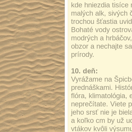
kde hniezdia tisíce
malých alk, sivých 
trochou šťastia uvi
Bohaté vody ostrov
modrých a hrbáčov, 
obzor a nechajte sa
prírody.
10. deň:
Vyrážame na Špicbe
prednáškami. Histór
flóra, klimatológia,
neprečítate. Viete
jeho srsť nie je bi
a koľko cm by už ud
vtákov kvôli výsumu