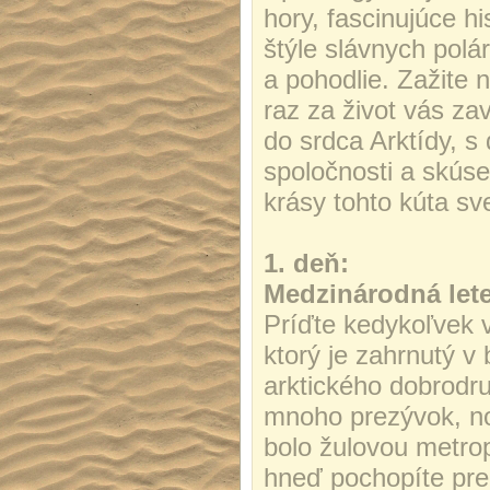
hory, fascinujúce hi
štýle slávnych polá
a pohodlie. Zažite 
raz za život vás za
do srdca Arktídy, s
spoločnosti a skús
krásy tohto kúta sv
1. deň:
Medzinárodná lete
Príďte kedykoľvek v
ktorý je zahrnutý v
arktického dobrodr
mnoho prezývok, no
bolo žulovou metrop
hneď pochopíte preč