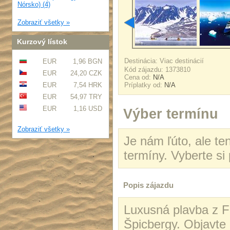
Nórsko) (4)
Zobraziť všetky »
Kurzový lístok
Destinácia: Viac destinácií
EUR
1,96 BGN
Kód zájazdu: 1373810
EUR
24,20 CZK
Cena od:
N/A
EUR
7,54 HRK
Príplatky od:
N/A
EUR
54,97 TRY
EUR
1,16 USD
Výber termínu
Zobraziť všetky »
Je nám ľúto, ale te
termíny. Vyberte si
Popis zájazdu
Luxusná plavba z F
Špicbergy. Objavte 