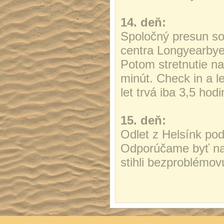
14. deň:
Spoločný presun so
centra Longyearbye
Potom stretnutie na
minút. Check in a l
let trvá iba 3,5 hod
15. deň:
Odlet z Helsínk pod
Odporúčame byť na 
stihli bezproblémov