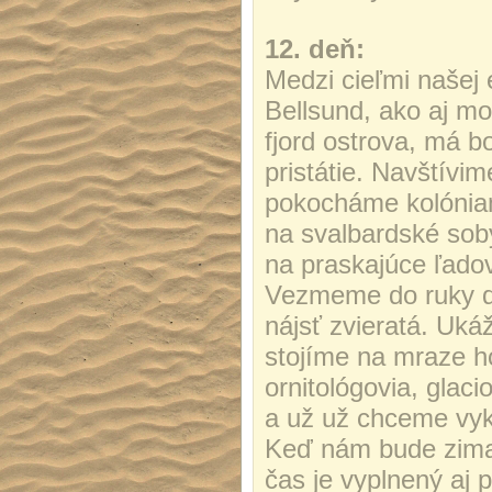
12. deň:
Medzi cieľmi našej
Bellsund, ako aj m
fjord ostrova, má b
pristátie. Navštívim
pokocháme kolóniam
na svalbardské soby
na praskajúce ľado
Vezmeme do ruky ď
nájsť zvieratá. Uká
stojíme na mraze ho
ornitológovia, glaci
a už už chceme vyk
Keď nám bude zima,
čas je vyplnený aj 