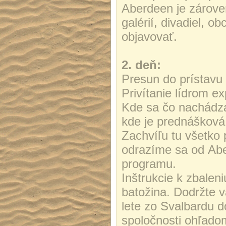
Aberdeen je zárov
galérií, divadiel, o
objavovať.
2. deň:
Presun do prístavu
Privítanie lídrom e
Kde sa čo nachádz
kde je prednášková 
Zachvíľu tu všetko
odrazíme sa od Abe
programu.
Inštrukcie k zbaleni
batožina. Dodržte v
lete zo Svalbardu d
spoločnosti ohľadom