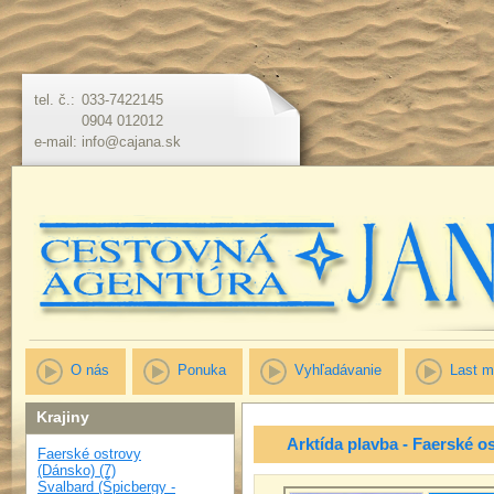
tel. č.:
033-7422145
0904 012012
e-mail:
info@cajana.sk
O nás
Ponuka
Vyhľadávanie
Last m
Krajiny
Arktída plavba - Faerské o
Faerské ostrovy
(Dánsko) (7)
Svalbard (Špicbergy -