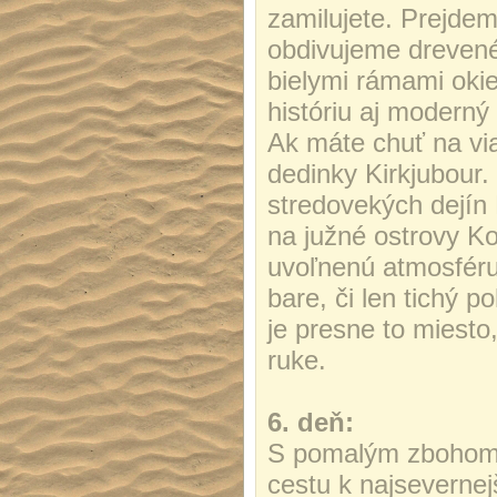
zamilujete. Prejde
obdivujeme drevené
bielymi rámami oki
históriu aj moderný 
Ak máte chuť na via
dedinky Kirkjubour
stredovekých dejín
na južné ostrovy Kol
uvoľnenú atmosféru 
bare, či len tichý 
je presne to miesto,
ruke.
6. deň:
S pomalým zbohom
cestu k najseverne