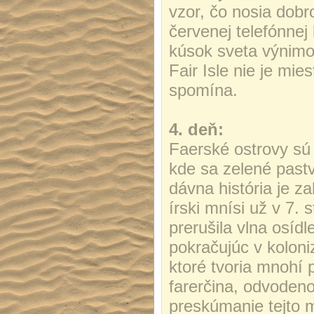
vzor, čo nosia dobr
červenej telefónnej
kúsok sveta výnimo
Fair Isle nie je mie
spomína.
4. deň:
Faerské ostrovy sú
kde sa zelené pastv
dávna história je z
írski mnísi už v 7. 
prerušila vlna osídl
pokračujúc v koloni
ktoré tvoria mnohí
farerčina, odvoden
preskúmanie tejto 