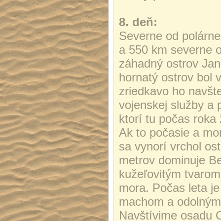
8. deň:
Severne od polárne
a 550 km severne od
záhadný ostrov Jan
hornatý ostrov bol 
zriedkavo ho navšte
vojenskej služby a 
ktorí tu počas roka ž
Ak to počasie a more
sa vynorí vrchol os
metrov dominuje Be
kužeľovitým tvarom
mora. Počas leta je
machom a odolnými k
Navštívime osadu 