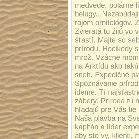
medvede, polárne lí
belugy...Nezabúdaj
rajom ornitológov. Z
Zvieratá tu žijú vo 
šťastí. Majte so se
prírodu. Hocikedy 
mrož. Vzácne momen
na Arktídu ako takú
sneh. Expedičné pl
Spoznávanie prírody
ideme. Tí najšťastn
zábery. Príroda tu 
hľadajú pre Vás ti
Naša plavba na Sva
kapitán a líder exp
aby ste vy, klienti, 