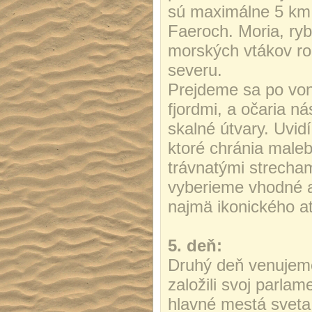
sú maximálne 5 km o
Faeroch. Moria, ryb
morských vtákov ro
severu.
Prejdeme sa po von
fjordmi, a očaria ná
skalné útvary. Uvi
ktoré chránia male
trávnatými strecham
vyberieme vhodné a
najmä ikonického a
5. deň:
Druhý deň venujem
založili svoj parla
hlavné mestá sveta