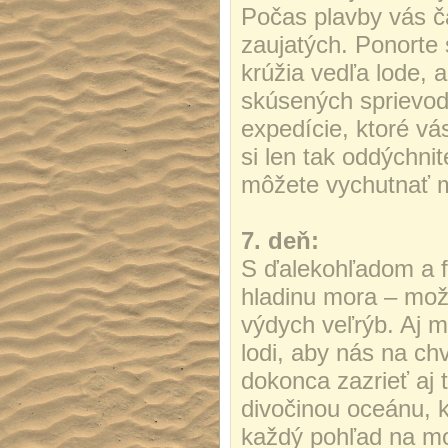
Počas plavby vás ča
zaujatých. Ponorte 
krúžia vedľa lode, 
skúsených sprievod
expedície, ktoré vá
si len tak oddýchnit
môžete vychutnať m
7. deň:
S ďalekohľadom a f
hladinu mora – mož
výdych veľrýb. Aj m
lodi, aby nás na ch
dokonca zazrieť aj 
divočinou oceánu, 
každý pohľad na mo