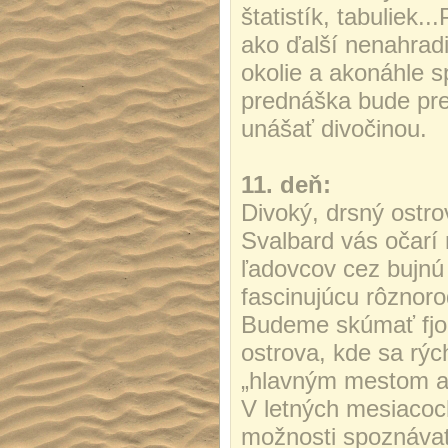
štatistík, tabuliek
ako ďalší nenahradi
okolie a akonáhle s
prednáška bude pr
unášať divočinou.
11. deň:
Divoký, drsný ostrov
Svalbard vás očarí
ľadovcov cez bujnú 
fascinujúcu rôznoro
Budeme skúmať fjo
ostrova, kde sa rýc
„hlavným mestom ark
V letných mesiacoc
možnosti spoznávať 