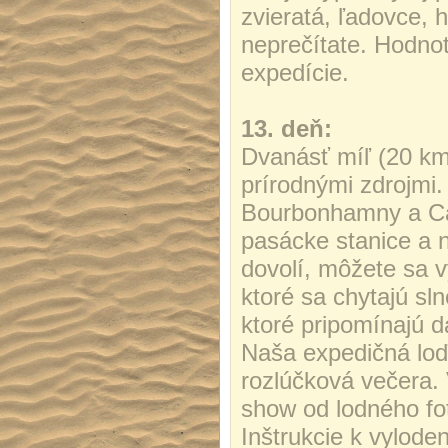
zvieratá, ľadovce, h
neprečítate. Hodnot
expedície.
13. deň:
Dvanásť míľ (20 km)
prírodnými zdrojmi
Bourbonhamny a Cal
pasácke stanice a 
dovolí, môžete sa v
ktoré sa chytajú sln
ktoré pripomínajú d
Naša expedičná loď 
rozlúčková večera. 
show od lodného fot
Inštrukcie k vylode