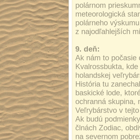
polárnom prieskum
meteorologická sta
polárneho výskumu 
z najodľahlejších m
9. deň:
Ak nám to počasie d
Kvalrossbukta, kde 
holandskej veľrybárs
História tu zanechal
baskické lode, ktor
ochranná skupina, 
Veľrybárstvo v tejto
Ak budú podmienky 
člnách Zodiac, obd
na severnom pobrež